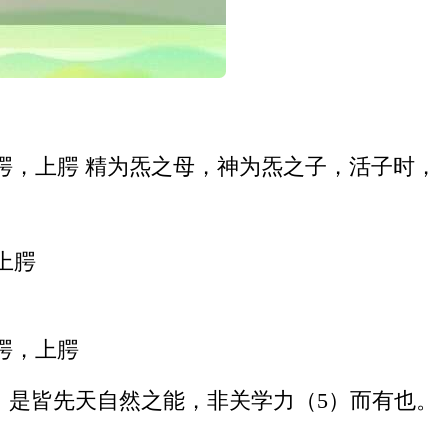
腭，上腭 精为炁之母，神为炁之子，活子时，
上腭
腭，上腭
，是皆先天自然之能，非关学力（5）而有也。