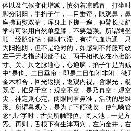
体以及气候变化增减，慎勿着凉感冒。打坐时
脚分阴阳，手掐子午，二目垂帘，眼观鼻，鼻
座拂面熨双睛，浑身上下搓一遍。伸臂长腰舒
学者可采用自然单盘膝，不要勉强。所谓端坐
顺，经脉舒畅；僵则气滞，有碍气血流通。只
为阳抱阴，但不是绝对的，如感到不舒服可改
左手无名指的根部子位，两手相抱放在小腹部
寸、关、尺之脉通心，心通脑，掐子午是为减
中”是也。二目垂帘：即是二目似闭非闭，微
金木和合，回光返照，返观内视。含眼光，凝
既悟，惟见于空；观空不空，是乃真空；观空
尖，神定则心定。两眼同看鼻准，活动的思维
形。所谓鼻观心，是为了下颌微收，使气嗓管
念“儿”字时，舌尖所触部位。闭天池，一是
炁。再则，舌根下有生津两穴，左为金井，右