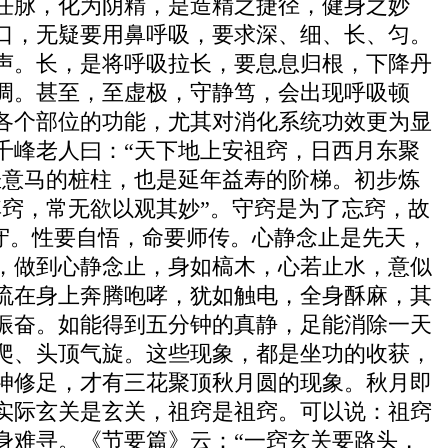
任脉，化为阴精，是造精之捷径，健身之妙
口，无疑要用鼻呼吸，要求深、细、长、匀。
声。长，是将呼吸拉长，要息息归根，下降丹
调。甚至，至虚极，守静笃，会出现呼吸顿
各个部位的功能，尤其对消化系统功效更为显
千峰老人曰：“天下地上安祖窍，日西月东聚
拴意马的桩柱，也是延年益寿的阶梯。初步炼
窍，常无欲以观其妙”。守窍是为了忘窍，故
非守。性要自悟，命要师传。心静念止是先天，
，做到心静念止，身如槁木，心若止水，意似
流在身上奔腾咆哮，犹如触电，全身酥麻，其
振奋。如能得到五分钟的真静，足能消除一天
爬、头顶气旋。这些现象，都是坐功的收获，
神修足，才有三花聚顶秋月圆的现象。秋月即
实际玄关是玄关，祖窍是祖窍。可以说：祖窍
身难寻。《节要篇》云：“一窍玄关要路头，