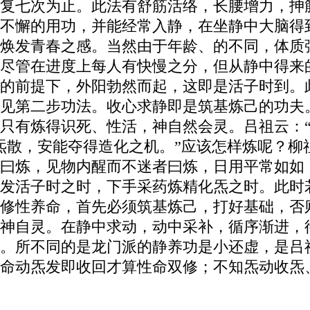
复七次为止。此法有舒筋活络，长腰增力，抻
不懈的用功，并能经常入静，在坐静中大脑得
焕发青春之感。当然由于年龄、的不同，体质
尽管在进度上每人有快慢之分，但从静中得来
的前提下，外阳勃然而起，这即是活子时到。
见第二步功法。收心求静即是筑基炼己的功夫
只有炼得识死、性活，神自然会灵。吕祖云：“
炁散，安能夺得造化之机。”应该怎样炼呢？柳
曰炼，见物内醒而不迷者曰炼，日用平常如如
发活子时之时，下手采药炼精化炁之时。此时
修性养命，首先必须筑基炼己，打好基础，否
神自灵。在静中求动，动中采补，循序渐进，
。所不同的是龙门派的静养功是小还虚，是吕祖
命动炁发即收回才算性命双修；不知炁动收炁