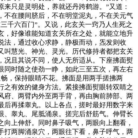
原来只是灵明处，养就还丹跨鹤游。”又道：
，不在腰间脐后，不在明堂泥丸，不在关元气
三千六百门”。又说，此玄关一窍乃人生死之
玄，好像谁能知道玄关所在之处，就能立地升
说法，通过收心求静，静极而动，炁发则收
又叫慧光、神光、灵光。历代修持者都把玄关
，况且其说不同，使人无所适从。下座拂面熨
眼同时随之使劲一睁，如此三至五次，再左右
通畅，保持眼睛不花。拂面是用两手搓拂两
行之有效的健身方法。紧接拂面熨眼转双睛之
风府、两臂内外至两手背，再由胸前肺部、两
最后再揉睾丸。以上各点，搓时最好用数字来
眼、睾丸、尾胝涌泉。搓完后舒筋气。伸臂长
之向上伸舒。同时鼻子吸气，两眼向上翻看，
手打两脚涌泉穴，两眼往下看，鼻子呼气，两