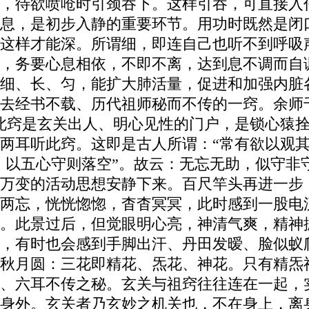
，待欲喷呛时引颈吞下。这样引吞，可直接入
息，是初步入静的重要环节。用功时既然是闭
这样才能深。所谓细，即连自己也听不到呼吸
，务要心息相依，不即不离，达到息不调而自
细、长、匀，能扩大肺活量，促进和加强内脏
去经书不载、历代祖师秘而不传的一窍。余师
此窍是玄关出人、明心见性的门户，是锁心猿
两耳听此窍。这即是古人所谓：“常有欲以观其
相，以五心守则落空”。故云：无忘无助，似守
万变的活动思想安静下来。百尺竿头再进一步
两忘，恍恍惚惚，杳杳冥冥，此时感到一股电
。此景过后，但觉眼明心亮，神清气爽，精神
，有时也会感到手脚出汗、丹田发暧、脸似蚁
秋月圆：三花即精花、炁花、神花。只有精炁
、六耳不传之秘。玄关与祖窍往往连在一起，
身外。玄关者乃玄妙之机关也，不在身上，离