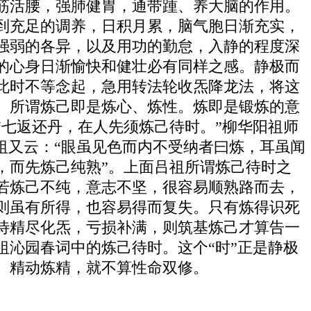
筋活腰，强肺健胃，通带踵、养大脑的作用。
到充足的调养，日积月累，脑气胞日渐充实，
强弱的各异，以及用功的勤怠，入静的程度深
的心身日渐愉快和健壮必有同样之感。静极而
此时不等念起，急用转法轮收炁降龙法，将这
。所谓炼己即是炼心、炼性。炼即是锻炼的意
七返还丹，在人先须炼己待时。”柳华阳祖师
祖又云：“眼虽见色而内不受纳者曰炼，耳虽闻
，而先炼己纯熟”。上面吕祖所谓炼己待时之
若炼己不纯，意志不坚，很容易顺熟路而去，
则虽有所得，也容易得而复失。只有炼得识死
待精尽化炁，亏损补满，则筑基炼己才算告一
沁园春词中的炼己待时。这个“时”正是静极
、精动炼精，就不算性命双修。