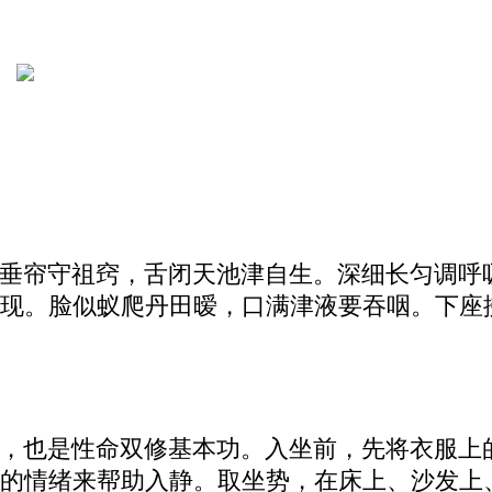
垂帘守祖窍，舌闭天池津自生。深细长匀调呼
现。脸似蚁爬丹田暧，口满津液要吞咽。下座
，也是性命双修基本功。入坐前，先将衣服上
的情绪来帮助入静。取坐势，在床上、沙发上