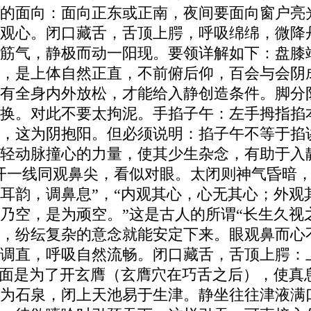
的面向：面向正东或正南，夜间要面向窗户亮
观心。闭口藏舌，舌顶上腭，呼吸绵绵，微降
筋气，静极而动一阳现。要领详解如下：盘膝
，是上体自然正直，不前俯后仰，百会与会阴
有全身内外放松，才能给入静创造条件。脚分
换。对此不要太拘泥。手掐子午：左手拇指掐
，这为阴抱阳。但必须说明：掐子午不等于掐
轻动脉撞心的力量，使其少生杂念，有助于入
开一线同观鼻尖，看似对眼。太闭则神气昏暗，
耳韵，调鼻息”，“内观其心，心无其心；外观
乃空，是为顽空。”这是古人的所谓“长生久视
，纷纭复杂的意念就能安定下来。眼观鼻而心
调直，呼吸自然流畅。闭口藏舌，舌顶上腭：
方面是为了开玄膺（玄膺穴在巧舌之后），使真
为石泉，闭上天池易于生津。静坐往往津液满