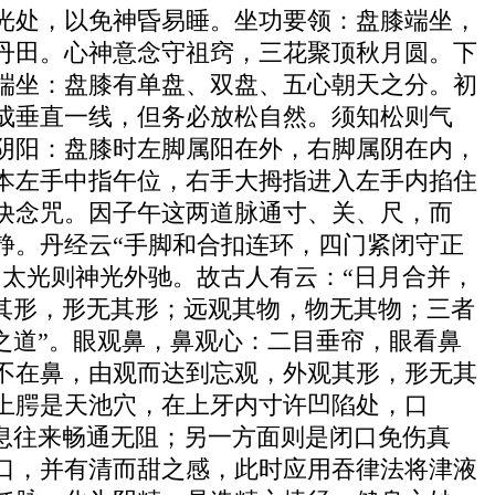
光处，以免神昏易睡。坐功要领：盘膝端坐，
丹田。心神意念守祖窍，三花聚顶秋月圆。下
端坐：盘膝有单盘、双盘、五心朝天之分。初
成垂直一线，但务必放松自然。须知松则气
阴阳：盘膝时左脚属阳在外，右脚属阴在内，
本左手中指午位，右手大拇指进入左手内掐住
诀念咒。因子午这两道脉通寸、关、尺，而
静。丹经云“手脚和合扣连环，四门紧闭守正
太光则神光外驰。故古人有云：“日月合并，
其形，形无其形；远观其物，物无其物；三者
之道”。眼观鼻，鼻观心：二目垂帘，眼看鼻
不在鼻，由观而达到忘观，外观其形，形无其
上腭是天池穴，在上牙内寸许凹陷处，口
息往来畅通无阻；另一方面则是闭口免伤真
口，并有清而甜之感，此时应用吞律法将津液