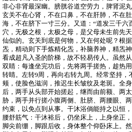
非心非肾最深幽。膀胱谷道空劳力，脾肾泥丸
玄关不在心肾，不在口鼻，不在肝肺，不在肚
海，不在脐下一寸三分。又道：“道发三千六
穴，无极之根，太极之母，是父母未生前先天
仙似的。玄关到底是何物，又在何处呢？根据
炁，精动则下手炼精化炁，补脑养神，精炁神
看成超凡入圣的阶梯，故不轻易传人。虽然从
双睛：每逢坐完功后，先将两手搓热，趁热用
转睛。左转9周，再向右转九周。经常坚持，
颊，使脸色滋润，推迟生长皱纹及老斑。全身
后，两手从头部开始搓起，继而由前额、两太
胁，两手并行搓小腹两侧、肚脐、两腰眼、两
约束，以免点到从事。干沐浴倘能持之以恒，
腰舒筋气：干沐裕后，仍坐床上，上身坐正，
脚尖前绷，脚跟后收，身体整个仰卧床上。然