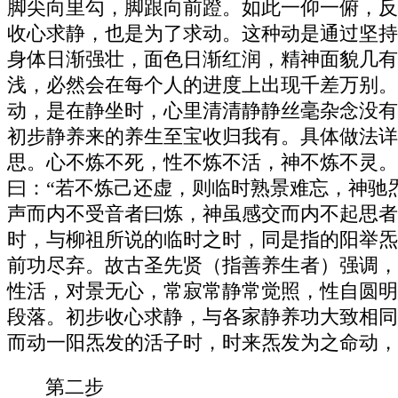
脚尖向里勾，脚跟向前蹬。如此一仰一俯，反
收心求静，也是为了求动。这种动是通过坚持
身体日渐强壮，面色日渐红润，精神面貌几有
浅，必然会在每个人的进度上出现千差万别。
动，是在静坐时，心里清清静静丝毫杂念没有
初步静养来的养生至宝收归我有。具体做法详
思。心不炼不死，性不炼不活，神不炼不灵。
曰：“若不炼己还虚，则临时熟景难忘，神驰
声而内不受音者曰炼，神虽感交而内不起思者
时，与柳祖所说的临时之时，同是指的阳举炁
前功尽弃。故古圣先贤（指善养生者）强调，
性活，对景无心，常寂常静常觉照，性自圆明
段落。初步收心求静，与各家静养功大致相同
而动一阳炁发的活子时，时来炁发为之命动，
第二步