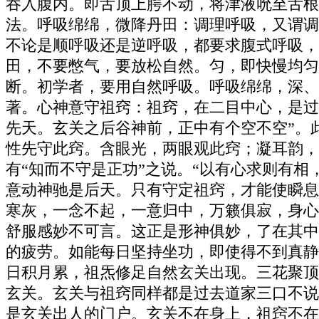
吞入腹内。即舌顶上腭不动，将津液吮至舌根
法。呼吸绵绵，微降丹田：调理呼吸，又谓调
不论是顺呼吸还是逆呼吸，都要求腹式呼吸，
田，不要憋气，要放松自然。匀，即快慢均匀
断。初学者，要用自然呼吸。呼吸绵绵，深、
著。心神意守祖窍：祖窍，在二目中心，是过
先天。玄关之后谷神前，正中有个空不空”。
性先守此窍。含眼光，两眼观此窍；凝耳韵，
有“知而不守是正功”之说。“以有心求则有
意动神驰是后天。只有守定祖窍，才能使瞬息
寒灰，一念不起，一意归中，万籁俱寂，身心
舒服感妙不可言。这正是形神俱妙，了在其中
的疲劳。如能每日坚持坐功，即使得不到真静
日积月累，祖炁修足自然玄关出现。三花聚顶
玄关。玄关与祖窍同样都是过去道家三口不说
是玄关出人的门户。玄关不在身上，祖窍不在