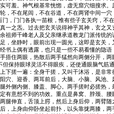
实可羞。神气根基常恍惚，虚无窟穴细搜求。
轮，不在尾闾，不在谷道，不在两肾中间一穴
百门，门门各执一苗根，惟有些子玄关窍，不在
真一之炁。过去把玄关说得神乎其神，玄之又
余祖师千峰老人及父亲继承道教龙门派传统的
足，坐静时，眼前出现一圆光，这即是玄关，
经书上偶有透露，也只是一些不易看懂的隐语
手捂住两眼，热散后两手猛然向两侧分开，两
不但保持眼球灵活不得眼疾，还使通眼脑气筋
上下搓一遍：全身干搓，又叫干沐浴，是非常
阳穴、迎香、两耳前后，大脑、小脑、风池、
腿外侧内侧、膝盖、脚心。两手搓时必搓热，
定有意想不到的功效。重点是鼻窝、脖颈、腰
两腿伸直，舌顶上腭，然后上身后仰，两臂随
后，上身由仰卧坐起前扑，以头靠拢两膝，两