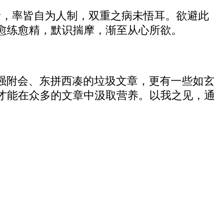
者，率皆自为人制，双重之病未悟耳。欲避此
愈练愈精，默识揣摩，渐至从心所欲。
。
强附会、东拼西凑的垃圾文章，更有一些如玄
才能在众多的文章中汲取营养。以我之见，通