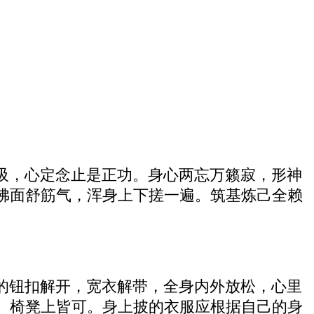
吸，心定念止是正功。身心两忘万籁寂，形神
拂面舒筋气，浑身上下搓一遍。筑基炼己全赖
的钮扣解开，宽衣解带，全身内外放松，心里
、椅凳上皆可。身上披的衣服应根据自己的身