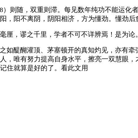
（8）则随，双重则滞。每见数年纯功不能运化
阳，阳不离阴，阴阳相济，方为懂劲。懂劲后
毫厘，谬之千里，学者不可不详辨焉！是为论
之如醍醐灌顶、茅塞顿开的真知灼见，亦有牵
人，唯有努力提高自身水平，擦亮一双慧眼，
记住就算是好的了。看此文用