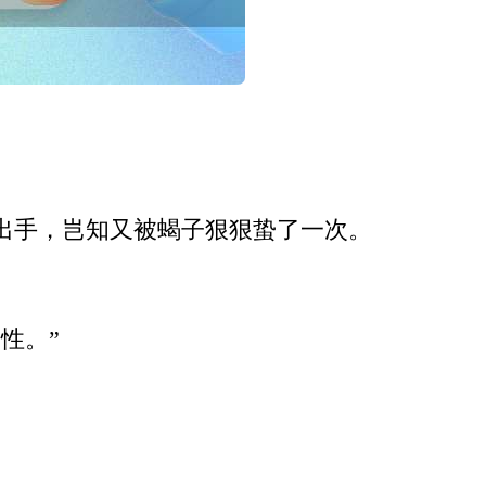
出手，岂知又被蝎子狠狠蛰了一次。
性。”