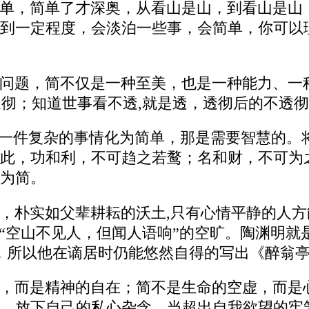
单，简单了才深奥，从看山是山，到看山是山
到一定程度，会淡泊一些事，会简单，你可以
问题，简不仅是一种至美，也是一种能力、一
是透彻；知道世事看不透,就是透，透彻后的不
将一件复杂的事情化为简单，那是需要智慧的。
此，功和利，不可趋之若鹜；名和财，不可为
为简。
，朴实如父辈耕耘的沃土,只有心情平静的人方
那“空山不见人，但闻人语响”的空旷。陶渊明就
，所以他在谪居时仍能悠然自得的写出《醉翁
，而是精神的自在；简不是生命的空虚，而是
，放下自己的私心杂念，当超出自我欲望的牢