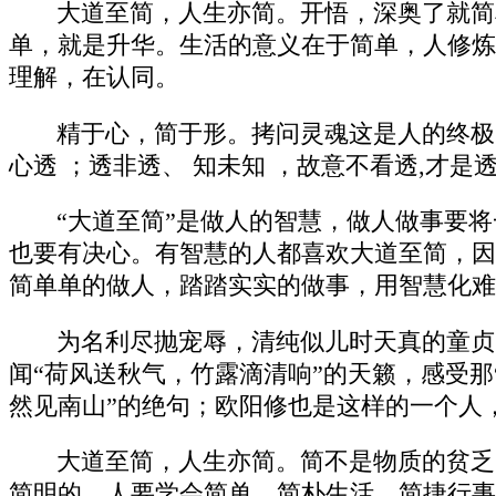
大道至简，人生亦简。开悟，深奥了就简
单，就是升华。生活的意义在于简单，人修炼
理解，在认同。
精于心，简于形。拷问灵魂这是人的终极
心透 ；透非透、 知未知 ，故意不看透,才
“大道至简”是做人的智慧，做人做事要
也要有决心。有智慧的人都喜欢大道至简，因
简单单的做人，踏踏实实的做事，用智慧化难
为名利尽抛宠辱，清纯似儿时天真的童贞
闻“荷风送秋气，竹露滴清响”的天籁，感受
然见南山”的绝句；欧阳修也是这样的一个人
大道至简，人生亦简。简不是物质的贫乏
简明的，人要学会简单、简朴生活、简捷行事