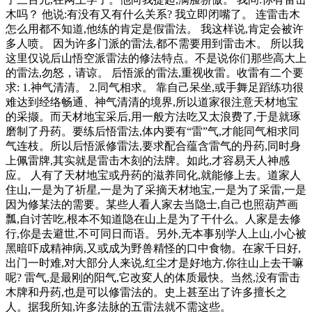
木吗？ 他说:有没有又有什么关系? 我立即闭嘴了。 连雷击木
怎么用都不知道,他练的肯定是假雷法。 我这样说,肯定会被许
多人喷。 因为许多门派的雷法,都不需要用到雷击木。 所以我
这里仅说后山悟空派雷法的修法特点。不是说你们那些高大上
的雷法,勿怒，请谅。 后悟派的雷法,重视收雷。收雷有二个要
求: 1.神气清清。 2.同气相求。 靠自己呆坐,或手舞足蹈练功很
难达到经络畅通、神气清清的境界,所以道家很注意天材地宝
的采撷。而天材地宝采后,用一般方法吃又太浪费了,于是就琢
磨制了丹药。要练后悟雷法,体内要有“雷”气,才能同气相求同
气连枝。所以后悟派修雷法,要求配合蕴含雷气的丹药,同时身
上佩雷牌,其实就是雷击木刻的法牌。如此,才容易天人神感
应。 人有了天材地宝或丹药的滋养同化,就能修上去。道家人
住山,一是为了祈星,一是为了采摘天材地宝,一是为了采雷,一是
因为修某法的需要。某些人看人家去当隐士,自己也照葫芦画
瓢,自讨苦吃,根本不知道隐在山上是为了干什么。人家是去修
行,你是去避世,不可同日而语。另外,无本事别学人上山,小心被
黑暗吓成精神病,又或成为野兽精怪的口中食物。在家千日好,
出门一时难,对大部分人来说,红尘才是好地方,你往山上去干嘛
呢? 雷气,是最刚的阳气,它改変人的体质最快。当然,没有雷击
木牌和丹药,也是可以修雷法的。史上甚至出了许多擅长之
人。据我所知,许多法脉的五雷法就不需这些。