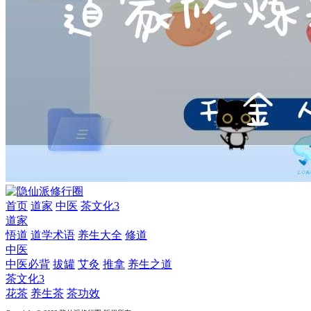
首页
道家
中医
茶文化3
道家
悟道
道学术语
养生大全
修道
中医
中医必背
拔罐
艾灸
推拿
养生之道
茶文化3
花茶
养生茶
茶功效