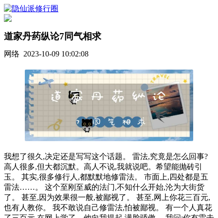
道家丹药纵论7同气相求
网络 2023-10-09 10:02:08
我想了很久,决定还是写写这个话题。 雷法,究竟是怎么回事?
高人很多,但大都沉默。高人不说,我就说吧。希望能抛砖引
玉。 其实,很多修行人,都默默地修雷法。 市面上,四处都是五
雷法……。 这个至刚至威的法门,不知什么开始,沦为大街货
了。 甚至,因为效果很一般,被鄙视了。 甚至,网上你花三百元,
也有人教你。 我不敢说自己修雷法,怕被鄙视。 有一个人真花
了三百元,在网上学了。他向我提起,满脸骄傲。 我问:你有雷击