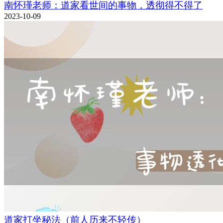
南怀瑾老师：道家看世间的事物，透彻得不得了
2023-10-09
道家打坐秘法（前人历来不轻传）