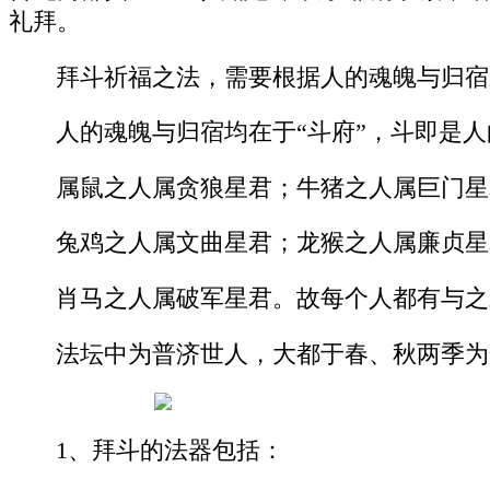
礼拜。
拜斗祈福之法，需要根据人的魂魄与归宿
人的魂魄与归宿均在于“斗府”，斗即是
属鼠之人属贪狼星君；牛猪之人属巨门星
兔鸡之人属文曲星君；龙猴之人属廉贞星
肖马之人属破军星君。故每个人都有与之
法坛中为普济世人，大都于春、秋两季为
1、拜斗的法器包括：