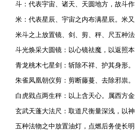
斗：代表宇宙、诸天、天圆地方，故斗作
米：代表星辰、宇宙之内布满星辰。米又
米斗之上放置镜、剑、剪、秤、尺五种法
斗光焕采大圆镜：以心镜祛魔，以返照本
青龙桃木七星剑：斩除不祥、护其身形。
朱雀凤凰朝仪剪：剪断藤蔓、去除邪祟。
白虎戥点两生秤：以上含天心。属西方金
玄武天蓬大法尺：取道尺衡量深浅，以神
五种法物之中放置油灯，点燃后务使长明