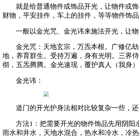
就是给普通物件或饰品开光，让物件或饰
财物，平安挂件，车上的挂件，等等物件饰品
一般以金光咒、金光讳来施法开光，让物
金光咒：天地玄宗，万炁本根。广修亿劫
地，养育群生。受持万遍，身有光明。三界侍
彻，五炁腾腾。金光速现，覆护真人（我身）
金光讳：
道门的开光护身法相对比较复杂一些，还
方法1：把需要开光的物件饰品先用阴阳
雨水和井水，天地水混合，热水和冷水，冷热