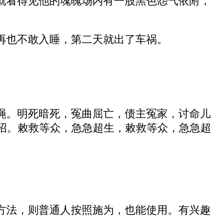
就看得见他的魂魄场内有一股黑色怨气依附，
再也不敢入睡，第二天就出了车祸。
绳。明死暗死，冤曲屈亡，债主冤家，讨命儿
招。敕救等众，急急超生，敕救等众，急急超
方法，则普通人按照施为，也能使用。有兴趣