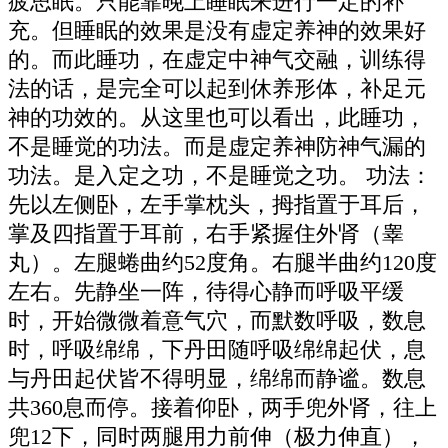
疲思眠。只能靠晚上睡眠来进行一定的补
充。但睡眠的效果是没有虚定养神的效果好
的。而此睡功，在虚定中神气交融，训练得
法的话，是完全可以起到休养形体，补足元
神的功效的。从这里也可以看出，此睡功，
不是睡觉的功法。而是虚定养神防神气漏的
功法。是入定之功，不是睡觉之功。 功法：
先以左侧卧，左手掌枕头，拇指置于耳后，
掌及四指置于耳前，右手紧握住外肾（睾
丸）。左腿蜷曲约52度角。右腿半曲约120度
左右。先静坐一阵，待得心静而呼吸平缓
时，开始微微着意气穴，而默数呼吸，数息
时，呼吸绵绵，下丹田随呼吸绵绵起伏，息
与丹田起伏皆不得明显，绵绵而静谧。数息
共360息而停。接着仰卧，两手兜外肾，往上
兜12下，同时两腿用力前伸（极力伸直），