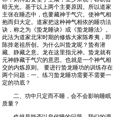
暗无光。基于以上两个主要原因。所以道家
主张在睡态中，也要藏神于气穴。使神气相
抱而归大定。道家把这种神气相依的睡功法
诀，称之为《蛰龙睡诀》或《蛰龙睡法》。
此法为道家北宋时期的修炼大家陈希夷，即
陈抟老祖所创。为什么叫蛰龙呢？蛰有潜
藏、静藏之意。龙在这里指元神。蛰龙就有
元神静藏于气穴的意思。也就是一个神气相
交的内炼原则。 要进行蛰龙睡功的训练存在
两个问题：一、练习蛰龙睡功需要不需要一
定的功底？
二、功中只定而不睡，会不会影响睡眠
质量？
也就是能否以息代睡的问题。我们的调