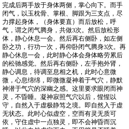
完成后两手放于身体两侧，掌心向下。而手
闭气，以玉枕骨、掌根、脚跟为三支点，尽
力撑起身体，（身体要直）而后放松，呼
气，谓之闭气腾身，共做3次。然后放松形
体，静心休息一会。然后再右侧卧，如左侧
卧之功，行功一次，再仰卧闭气腾身3次。再
静心休息一会，此时静心体会身体略劳累后
的松驰感觉。然后再右侧卧，左手抱外肾，
静心调息，待调至息相之机，此时心意微
微，心息绵绵，即微微凝神着于气穴，静默
神潜于气穴的深幽之感。这里要求眼闭而神
灵，不昏睡。凝神寂照气穴以后，惺惺以
守，自然入于虚极静笃之境。即自然入于虚
无状态。此时心似虚空，空而有灵无质可
依，守住虚中一点独灵，即不会神昏而沉