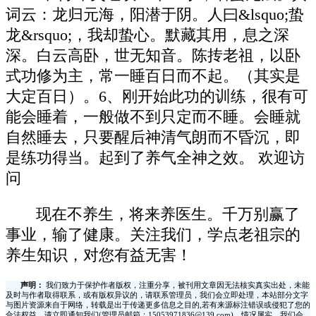
词云：龙归元海，阳潜于阴。人曰&lsquo;蛰
龙&rsquo;，我却蛰心。默藏其用，息之深
深。白云高卧，世无知音。陈抟老祖，以卧
式功修为主，常一睡百日而不起。（其实是
大定百日）。6、刚开始此功的训练，很有可
能会睡着，一般做不到只定而不睡。会睡就
自然睡去，只要醒后神清气朗而不昏沉，即
是练功得当。起到了养气全神之效。 欢迎访
问
现在不养生，将来养医生。千万别赢了
事业，输了健康。关注我们，学点老祖宗的
养生知识，对您有益无害！
声明：
我们致力于保护作者版权，注重分享，被刊用文章因无法核实真实出处，未能
及时与作者取得联系，或有版权异议的，请联系管理员，我们会立即处理，本站部分文字
与图片资源来自于网络，转载是出于传递更多信息之目的,若有来源标注错误或侵犯了您的
合法权益，请立即通知我们(管理员邮箱：15053971836@139.com)，情况属实，我们会