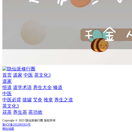
首页
道家
中医
茶文化3
道家
悟道
道学术语
养生大全
修道
中医
中医必背
拔罐
艾灸
推拿
养生之道
茶文化3
花茶
养生茶
茶功效
Copyright © 2023 隐仙派修行圈 版权所有
鲁ICP备2022001955号
网站地图