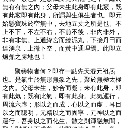
無有有無之內；父母未生此身即有此竅，既
有此竅即有此身，所謂與生俱生者也。即元
始懸寶珠於空無中，去地五丈之所是也。不
上不下，不左不右，不前不後，非內非外，
非有非無。上通絳宮而繞泥丸，下接丹田而
達湧泉，上徹下空，而黃中通理焉。此即立
爐鼎之勝地也！
聚藥物者何？即存一點先天混元祖炁
也。是氣生於無形無象之先，聚於無極太極
之內。父母未生，妙合而凝；未有此身，即
有此氣；既有此氣，即有此身。此氣運行，
周流六虛；形以之而成，心以之而虛，耳目
以之而聰明，元精以之而固寧，元神以之而
運行，吾身以之而化生。散之則渾融無間，