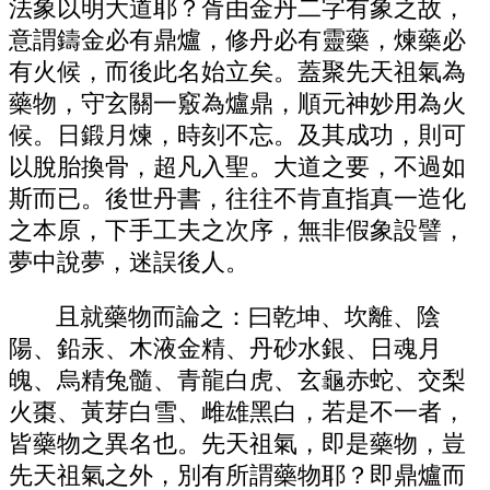
法象以明大道耶？胥由金丹二字有象之故，
意謂鑄金必有鼎爐，修丹必有靈藥，煉藥必
有火候，而後此名始立矣。蓋聚先天祖氣為
藥物，守玄關一竅為爐鼎，順元神妙用為火
候。日鍛月煉，時刻不忘。及其成功，則可
以脫胎換骨，超凡入聖。大道之要，不過如
斯而已。後世丹書，往往不肯直指真一造化
之本原，下手工夫之次序，無非假象設譬，
夢中說夢，迷誤後人。
且就藥物而論之：曰乾坤、坎離、陰
陽、鉛汞、木液金精、丹砂水銀、日魂月
魄、烏精兔髓、青龍白虎、玄龜赤蛇、交梨
火棗、黃芽白雪、雌雄黑白，若是不一者，
皆藥物之異名也。先天祖氣，即是藥物，豈
先天祖氣之外，別有所謂藥物耶？即鼎爐而