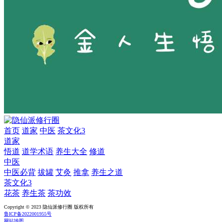
首页
道家
中医
茶文化3
道家
悟道
道学术语
养生大全
修道
中医
中医必背
拔罐
艾灸
推拿
养生之道
茶文化3
花茶
养生茶
茶功效
Copyright © 2023 隐仙派修行圈 版权所有
鲁ICP备2022001955号
网站地图