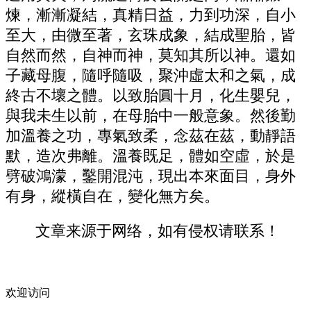
煉，漸漸凝結，真精日益，力到功深，自小
至大，由微至著，玄珠成象，結成聖胎，皆
自然而然，自神而神，莫知其所以神。還如
子藏母腹，隨呼隨吸，聚沖虛太和之氣，成
終古不壞之體。以致胎圓十月，化生嬰兒，
與我未生以前，在母胎中一般意象。然後勤
加溫養之功，專氣致柔，念茲在茲，動靜語
默，造次弗離。溫養既足，體如空虛，於是
劈破鴻濛，鑿開混沌，現出本來面目，身外
有身，縱橫自在，變化無方矣。
文章来源于网络，如有侵权请联系！
欢迎访问