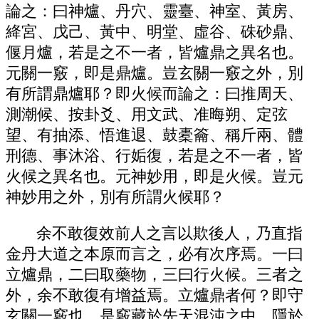
論之：曰神爐、丹穴、靈臺、神室、黃房、
絳宮、戊己、黃中、明堂、虛谷、硃砂鼎、
偃月爐，若是之不一者，皆爐鼎之異名也。
元關一竅，即是鼎爐。豈玄關一竅之外，別
有所謂鼎爐耶？即火候而論之：曰推周天、
測潮候、按卦爻、用文武、准晦朔、定弦
望、有抽添、悟進退、鼓橐籥、稱斤兩、體
刑德、事沐浴、行姤復，若是之不一者，皆
火候之異名也。元神妙用，即是火候。豈元
神妙用之外，別有所謂火候耶？
余不敢復效前人之言以欺後人，乃直指
金丹大道之本原而言之，必有次序焉。一曰
立爐鼎，二曰取藥物，三曰行火候。三者之
外，余不敢復有增益焉。立爐鼎者何？即守
玄關一竅也。是竅藏於先天混沌之中，隱於