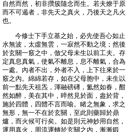
自然而然，初非攢簇隨念而生。若夫燎于原
而不可遏者，非先天之真火，乃後天之凡火
也。
今修士下手立基之始，必先使吾心如止
水無波，太虛無雲，一寂然不動之境；然後
於玄關一竅之中，倣父母未生以前工夫。存
定真息真氣，使氣不離息，息不離氣，合為
一處。內者不出，外者不入，上下往來於一
竅之內。綿綿若存，如在父母胞中，未生以
前一點先天祖炁，渾融磅礡，氳然如春，酣
然如醉，美在其中，晬然見於面，盎於背，
施於四體，四體不言而喻。睹之無象，求之
無形，無一不在於玄關，至此則藥歸於鼎
爐，而火候可行矣。如是則元神妙用自然，
運用真火，周流運轉於玄關之內，漸漸鍛