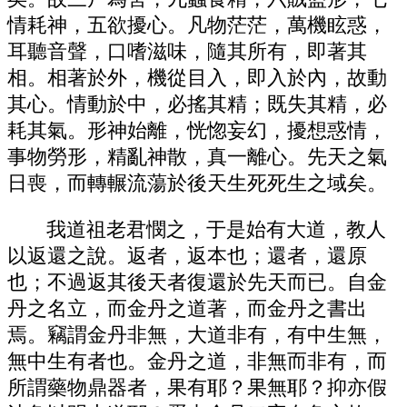
情耗神，五欲擾心。凡物茫茫，萬機眩惑，
耳聽音聲，口嗜滋味，隨其所有，即著其
相。相著於外，機從目入，即入於內，故動
其心。情動於中，必搖其精；既失其精，必
耗其氣。形神始離，恍惚妄幻，擾想惑情，
事物勞形，精亂神散，真一離心。先天之氣
日喪，而轉輾流蕩於後天生死死生之域矣。
我道祖老君憫之，于是始有大道，教人
以返還之說。返者，返本也；還者，還原
也；不過返其後天者復還於先天而已。自金
丹之名立，而金丹之道著，而金丹之書出
焉。竊謂金丹非無，大道非有，有中生無，
無中生有者也。金丹之道，非無而非有，而
所謂藥物鼎器者，果有耶？果無耶？抑亦假