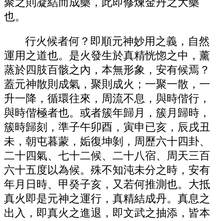
聚之則凝結而成藥，此即修煉金丹之大藥
也。
行火候者何？即順元神妙用之義，自然
運用之道也。是火發生於真精恍惚之中，薰
蒸於四肢百骸之內，本無形象，安有候焉？
蓋元神散則成氣，聚則成火；一聚一散，一
升一降，循環往來，周流不息，與時偕行，
與時偕極者也。或者簇年歸月，簇月歸時，
簇時歸刻，準子午卯酉，寅申已亥，辰戌丑
未，朝屯暮蒙，姤復坤剝，周歷六十四卦、
二十四氣、七十二候、二十八宿、周天三百
六十五度以為候。殊不知沌未分之時，安有
年月日時、甲癸子亥，又若何推測也。大抵
真火即是元神之運行，真精結成丹。真息之
出入，即真火之進退，即文武之抽添，皆本