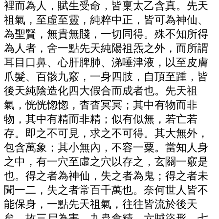
裡而為人，賦生受命，皆稟太乙含真。先天
祖氣，至虛至靈，純粹中正，皆可為神仙、
為聖賢，無貴無賤，一切同得。殊不知所得
為人者，舍一點先天純陽祖炁之外，而所謂
耳目口鼻、心肝脾肺、涕唾津液，以至皮膚
爪髮、百骸九竅，一身四肢，自頂至踵，皆
後天純陰造化四大假合而成者也。先天祖
氣，恍恍惚惚，杳杳冥冥；其中有物而非
物，其中有精而非精；似有似無，若亡若
存。即之不可見，求之不可得。其大無外，
包含萬象；其小無內，不容一粟。當知人身
之中，有一穴至虛之穴以存之，玄關一竅是
也。得之者為神仙，失之者為鬼；得之者未
聞一二，失之者常百千萬也。奈何世人皆不
能保身，一點先天祖氣，往往皆流於後天
矣。故三尸為害，九蟲食精，六賊盜形，七