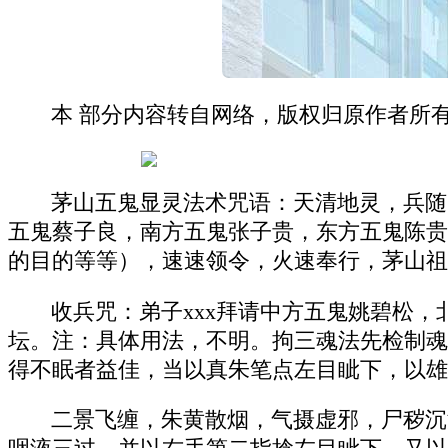
本 部分内容转自网络，版权归原作者所
茅山五鬼显灵法术咒语：天清地灵，兵随
五鬼蔡子良，南方五鬼张子贵，东方五鬼陈贵
的目的等等），速速领令，火速奉行，茅山祖
收兵咒：弟子xxx拜请中方五鬼姚碧松
坛。注：具体用法，不明。拘三魂法先检制魂
得不眠者益佳，当以真朱笔点左目眦下，以雄
二景飞缠，朱黄散烟，气摄虚邪，尸秽沉