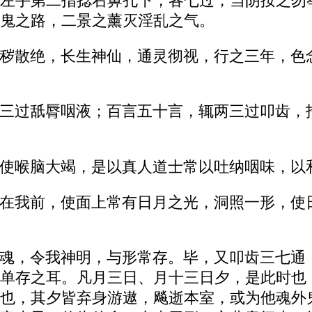
左手第二指捻右鼻孔下，各七过，当阴按之勿
鬼之路，二景之薰灭淫乱之气。
秽散绝，长生神仙，通灵彻视，行之三年，色
三过舐脣咽液；百言五十言，辄两三过叩齿，
使喉脑大竭，是以真人道士常以吐纳咽味，以
在我前，使面上常有日月之光，洞照一形，使
魂，令我神明，与形常存。毕，又叩齿三七通
单存之耳。凡月三日、月十三日夕，是此时也
也，其夕皆弃身游遨，飚逝本室，或为他魂外