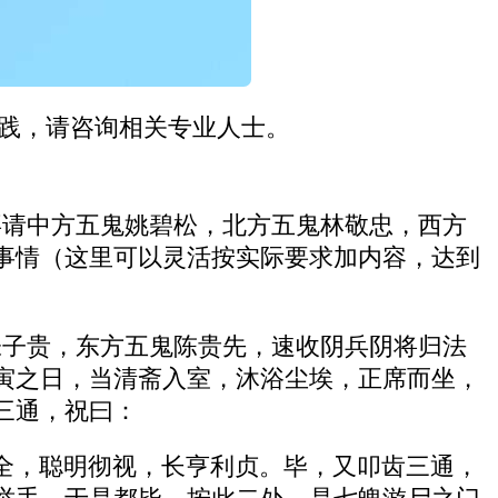
实践，请咨询相关专业人士。
拜请中方五鬼姚碧松，北方五鬼林敬忠，西方
事情（这里可以灵活按实际要求加内容，达到
张子贵，东方五鬼陈贵先，速收阴兵阴将归法
寅之日，当清斋入室，沐浴尘埃，正席而坐，
三通，祝曰：
全，聪明彻视，长亨利贞。毕，又叩齿三通，