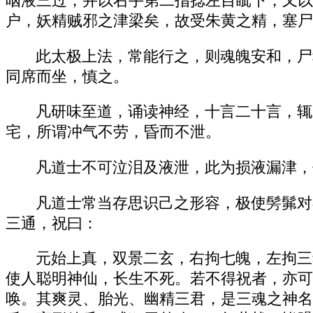
咽液三过，并以右手第二指捻左目眦下，又以
户，妖精贼邪之津梁矣，故受朱黄之精，塞尸
此太极上法，常能行之，则魂魄安和，尸
同席而坐，慎之。
凡研味至道，诵读神经，十言二十言，辄
宅，所谓冲气不劳，昏而不泄。
凡道士不可泣泪及液泄，此为损液漏津，
凡道士常当存思识己之形容，极使髣髴对
三通，祝曰：
元始上真，双景二玄，右拘七魄，左拘三
使人聪明神仙，长生不死。若不得祝者，亦可
唤。其爽灵、胎光、幽精三君，是三魂之神名