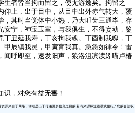
学生者皆当拘而留之，使无游逸矣。拘留之
内仰上，出于目中，从目中出外赤气转大，覆
毕，其时当觉体中小热，乃大叩齿三通毕，存
光安宁，神宝玉室，与我俱生，不得妄动，鉴
咒丁丑延我寿，丁亥拘我魂。丁酉制我魄，丁
。甲辰镇我灵，甲寅育我真。急急如律令！雷
，闻呼即至，速发阳声，狼洛沮滨渎矧喵卢椿
知识，对您有益无害！
片资源来自于网络，转载是出于传递更多信息之目的,若有来源标注错误或侵犯了您的合法权