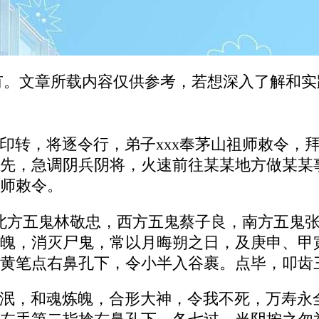
有。文章所载内容仅供参考，若想深入了解和
印转，将逐令行，弟子xxx奉茅山祖师敕令，
先，急调阴兵阴将，火速前往某某地方做某某
师敕令。
，北方五鬼林敬忠，西方五鬼蔡子良，南方五鬼
魄，消灭尸鬼，常以月晦朔之日，及庚申、甲
黄笔点右鼻孔下，令小半入谷裹。点毕，叩齿
泯，和魂炼魄，合形大神，令我不死，万寿永