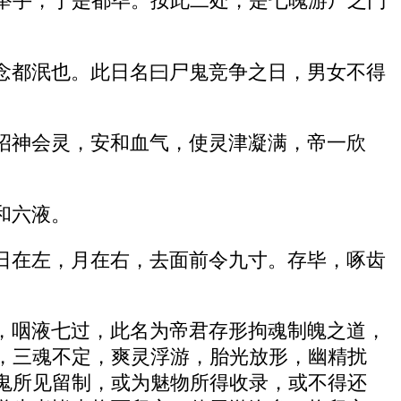
举手，于是都毕。按此二处，是七魄游尸之门
念都泯也。此日名曰尸鬼竞争之日，男女不得
招神会灵，安和血气，使灵津凝满，帝一欣
和六液。
日在左，月在右，去面前令九寸。存毕，啄齿
，咽液七过，此名为帝君存形拘魂制魄之道，
，三魂不定，爽灵浮游，胎光放形，幽精扰
鬼所见留制，或为魅物所得收录，或不得还