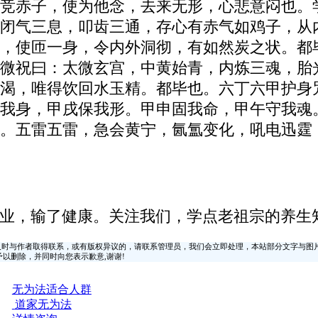
竞赤子，使为他念，去来无形，心悲意闷也。
闭气三息，叩齿三通，存心有赤气如鸡子，从
，使匝一身，令内外洞彻，有如然炭之状。都
微祝曰：太微玄宫，中黄始青，内炼三魂，胎
渴，唯得饮回水玉精。都毕也。六丁六甲护身
我身，甲戌保我形。甲申固我命，甲午守我魂
。五雷五雷，急会黄宁，氤氲变化，吼电迅霆
业，输了健康。关注我们，学点老祖宗的养生
时与作者取得联系，或有版权异议的，请联系管理员，我们会立即处理，本站部分文字与图
时间予以删除，并同时向您表示歉意,谢谢!
无为法适合人群
道家无为法