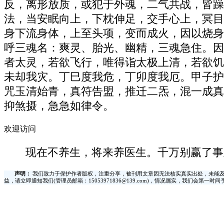
反，离形放质，或犯于外魂，二气共战，皆躁
法，当安眠向上，下枕伸足，交手心上，冥目
身下流身体，上至头项，变而成火，因以烧身
呼三魂名：爽灵、胎光、幽精，三魂急住。因
者太灵，若欲飞行，唯得诣太极上清，若欲饥
未却我灾。丁巳度我危，丁卯度我厄。甲子护
咒玉清始青，真符告盟，推迁二炁，混一成真
抑煞摄，急急如律令。
欢迎访问
现在不养生，将来养医生。千万别赢了事
声明：
我们致力于保护作者版权，注重分享，被刊用文章因无法核实真实出处，未能及
益，请立即通知我们(管理员邮箱：15053971836@139.com)，情况属实，我们会第一