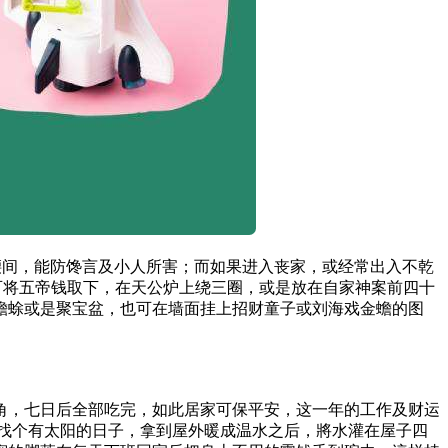
腰间，能防馋言及小人所害；而如果进入丧家，或经常出入不乾
可将五帝钱取下，在天公炉上绕三圈，或是放在自家神案前四十
蟾蜍或是聚宝盆，也可在墙面挂上招财童子或刘海戏金蟾的图
角，七日后全部吃完，如此居家可保平安，这一年的工作及财运
找个有太阳的日子，拿到屋外暖成温水之后，將水灌在屋子四