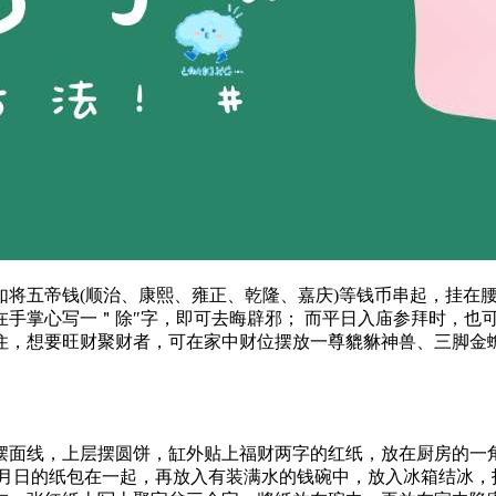
如将五帝钱(顺治、康熙、雍正、乾隆、嘉庆)等钱币串起，挂在
在手掌心写一＂除″字，即可去晦辟邪； 而平日入庙参拜时，也
住，想要旺财聚财者，可在家中财位摆放一尊貔貅神兽、三脚金
摆面线，上层摆圆饼，缸外贴上福财两字的红纸，放在厨房的一
年月日的纸包在一起，再放入有装满水的钱碗中，放入冰箱结冰，