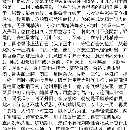
女性也是如此，需采用双脚尖支撑身体的蹲姿，尤其加力于脚
的第一、二指，效果更彰。这种作法具有显着的强精作用，用
于加强肾功能有奇效。如果每天连续五、六次这种脚尖直立排
尿法，数月后，你的肾必然强健超人。你必将成为精力过人的
健将。男子固精法1、小便时固精法每次小便时，深吸一口气
入丹田，憋住这口气，并用意念引导，将此气引至会阴部，经
尾闾（脊柱最末端，近肛门处），至命门，在命门处稍停一
下，再沿督脉上达百会（头顶正中），守住百会穴位后，想着
此穴有一汪清水，而后小便。便后，将憋住的气缓慢呼出，并
将百会穴的那汪清水，用意随息引归丹田处，意丹田约分钟。
2、卧式固精法睡前或起床前，仰卧床上，头枕略高，两腿伸
直，脚跟*拢，两手置于两胯旁，姿势自然、合适，两眼轻
闭，舌尖舐上腭，闭口，屏除杂念。先呼一口气，将肛门一提
一缩，同时小腹内收后贴；吸气时用意念引气上行，由尾闾沿
脊柱直达脑后玉枕，这时用眼往上一瞟，令气经过头顶，置于
两眉中间，稍停。随着呼气，用意念引气下行，连同口中津
液，缓缓咽下，送至丹田，全身放松，特别是手脚放松舒展，
此种下行意念不能太强烈，否则难以见功，以上为一周，再周
而复始，大约半小时左右，以不疲劳为度。练毕缓缓坐起，两
手掌相搓，待掌心发热，用手搓面部数次，再交*搓两足心，
直到发热为度。练功期间，最好不要吃刺激性食物及兴奋作用
的药物，禁止性生活。3、练精化气法睡前或早起，或正当阳