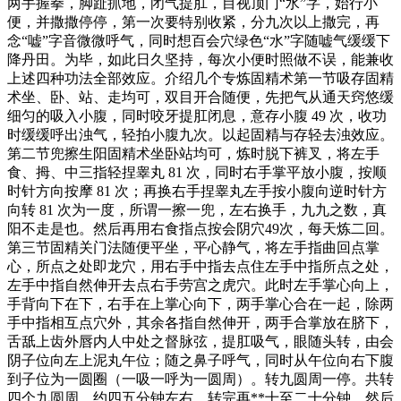
两手握拳，脚趾抓地，闭气提肛，目视顶门“水”字，始行小
便，并撒撒停停，第一次要特别收紧，分九次以上撒完，再
念“嘘”字音微微呼气，同时想百会穴绿色“水”字随嘘气缓缓下
降丹田。为毕，如此日久坚持，每次小便时照做不误，能兼收
上述四种功法全部效应。介绍几个专炼固精术第一节吸存固精
术坐、卧、站、走均可，双目开合随便，先把气从通天窍悠缓
细匀的吸入小腹，同时咬牙提肛闭息，意存小腹 49 次，收功
时缓缓呼出浊气，轻拍小腹九次。以起固精与存轻去浊效应。
第二节兜擦生阳固精术坐卧站均可，炼时脱下裤叉，将左手
食、拇、中三指轻捏睾丸 81 次，同时右手掌平放小腹，按顺
时针方向按摩 81 次；再换右手捏睾丸左手按小腹向逆时针方
向转 81 次为一度，所谓一擦一兜，左右换手，九九之数，真
阳不走是也。然后再用右食指点按会阴穴49次，每天炼二回。
第三节固精关门法随便平坐，平心静气，将左手指曲回点掌
心，所点之处即龙穴，用右手中指去点住左手中指所点之处，
左手中指自然伸开去点右手劳宫之虎穴。此时左手掌心向上，
手背向下在下，右手在上掌心向下，两手掌心合在一起，除两
手中指相互点穴外，其余各指自然伸开，两手合掌放在脐下，
舌舐上齿外唇内人中处之督脉弦，提肛吸气，眼随头转，由会
阴子位向左上泥丸午位；随之鼻子呼气，同时从午位向右下腹
到子位为一圆圈（一吸一呼为一圆周）。转九圆周一停。共转
四个九圆周，约四五分钟左右。转完再**十至二十分钟，然后