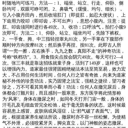
时随地均可练习。方法—：1、端坐、站立、行走、仰卧、侧
卧均可，双眼可睁可闭。2、鼻吸气（缓慢、均匀、细长），
引入小腹丹田内，然后收缩肛门（即提肛，如忍大便状）、上
下齿用力咬叩（即叩齿，不可出声），意想小腹内。注意：提
肛、叩齿须同时进行各49次。3、收功：口呼浊气，拍打小腹9
次即可。方法二：1、仰卧、站立、端坐均可，先除下裤权。
2、一手食、拇、中三指轻捏睾丸81次，另一手掌在下腹部作
顺时钟方向按摩81次；然后换手再捏、按81次。此即古人所
谓“一兜一擦，左右换手，九九之数，真阳不走”的神奇功法，
号称“铁档功”。3、用食指尖点按会阴穴49次。每天可行2—4
次。张三丰就是靠这招练就童子身，活到了149岁，这样也可
以增强内力。道家最佳强肾固精绝秘法本法至简至易，效力宏
大，不占用任何生活时间，任何人行之皆有奇效，向来为道家
秘不外传的珍贵功法，实乃固肾之法宝，强精之捷径，望习者
珍之，万不可看其简单而小看！功法：任何人在撤完尿后，身
体都会汀颤片刻，而且感到一股寒意。东方医学将此情形称
为‘风寒’。身体在撤尿之时，如同冬天打开门宙一般，身体的
汗毛孔及毛细血管完全松弛，处于毫无防备的状态。这时候最
容易患上感冒、皮肤病或风湿症，让‘邪气破了表面气’。因
此，根据道家养生秘法所说，撤尿时亦不容一丝松懈。为使精
气不外泄，必须咬紧牙关，脚尖直立，以门神般的姿态撤尿。