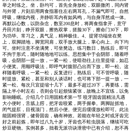
举之时练之。坐，卧均可，首先全身放松，双眼微闭，同内肾
与外肾，片刻后用两食指塞住左右两耳孔，不漏气即可。自然
呼吸，继续内视，并静听耳内有如风鸣，与自身浑然成一体。
再默以心数，以防杂念，数至200息时，将两食指拿开，意守
丹田片刻，睁开双眼，擦热双掌，搓脸30下，擦命门30下，即
为功毕。常习之，真气足，精神极佳。4、提肾功端坐在凳
上，双脚踏地，脚宽同肩，双手放大腿上，掌心向上、向下均
可。坐时注意不坐满凳，可坐凳边。练习数日，熟练后，即可
不拘于形式，随时随地地可以练。思想集中于会阴部，随着呼
吸，会阴部一提一放，一紧一松，使暗劲往上往里提缩，如忍
小便奖。用顺呼吸法，即呼气时腹部凸出而下放，即一松。这
样随着呼吸，一紧一松，反复进行，熟练后，可不管呼吸，随
时提放、紧松，甚至和别人谈话时，也可将下部一提一放，一
紧一松。每次只宜提缩十几下，最多不超过20下，再要练，需
隔上半小时左右，否则会引起烦恼紧张，故晚上不宜练，以免
影响睡眠。介绍几个日用固精术第一节 咬牙固齿固精法凡遇
大小便时，舌舐上腭，把牙齿咬紧，两手握拳。两脚趾抓地，
闭气提肛，目视顶门，然后小便。便完后缓缓放松即可。此法
能固精强肾，健骨固齿，确有神效。若能在年轻之时或牙齿完
好之前起炼，即年过八九十岁，牙齿也不蛀虫脱落，继续可吃
炒豆硬物。实例甚多，拙着无派功诀泄密中已有介绍，恕不再