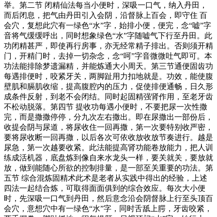
举。第二节 闭精仙法每当小便时，深吸一口气，纳入丹田，
而后闭息，把气由丹田引入会阴，沿督脉上百会，即守住 百
会穴，复想此穴有一绿色“水”字，始排小便，便完，念“嘘”字
音将气缓缓呼出，同时想象绿色“水”字随嘘气下行至丹田。此
功闭精甚严，即使再行房事，亦无经常精子排出。否则须开精
门，开精门时，去掉一切杂念，念“呵”字音微微吐气即可。本
功法能排除梦遗漏精，并能炼通大小周天。第三节通便固齿功
每遇排便时，咬紧牙关，两脚趾用力扣地就是。功效，能使腹
壁肌和膈肌收缩，提高腹腔内的压力，促使排便通畅，日久形
成条件反射，到老不会闭结。同时起固精强肾作用，至老牙齿
不松动脱落。第四节 提收功每遇小便时，不要把尿一次性撒
完，而是撒撒停停，分九次左右撒出。即在尿撒出一部份后，
收提会阴与尿道，将尿收住一回再撒，第一次要特别收严密，
要将尿收断一回再撒，以后各次可依收放收放节奏进行。越是
尿急，第一次越要收紧。此法能提高肾功能卷放能力，把人训
练成活机器，底盘炼到像自来水龙头一样，要关就关，要放就
放，做到能随心所欲的控制排量，是一部至关重要的功法。第
五节 综合混炼固精术此术是老者从实践中得出的经验，上述
四法一起结合炼，可取得面面俱到的综合效应。每次大小便
时，先深吸一口气到丹田，然后意念沿会阴督脉上行至头顶百
会穴，意想穴中有一绿色“水”字，同时舌舐上腭，牙齿咬紧，