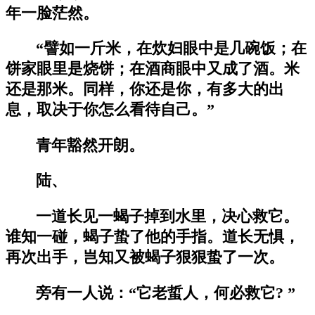
年一脸茫然。
“譬如一斤米，在炊妇眼中是几碗饭；在
饼家眼里是烧饼；在酒商眼中又成了酒。米
还是那米。同样，你还是你，有多大的出
息，取决于你怎么看待自己。”
青年豁然开朗。
陆、
一道长见一蝎子掉到水里，决心救它。
谁知一碰，蝎子蛰了他的手指。道长无惧，
再次出手，岂知又被蝎子狠狠蛰了一次。
旁有一人说：“它老蜇人，何必救它? ”