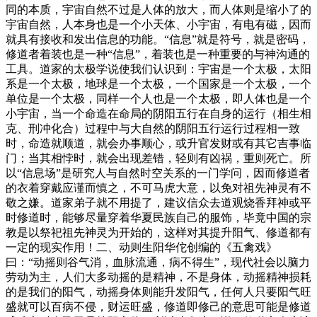
同的本质，宇宙自然不过是人体的放大，而人体则是缩小了的
宇宙自然，人本身也是一个小天体、小宇宙，有电有磁，因而
就具有接收和发出信息的功能。“信息”就是符号，就是密码，
修道者着装也是一种“信息”，着装也是一种重要的与神沟通的
工具。道家的太极学说使我们认识到：宇宙是一个太极，太阳
系是一个太极，地球是一个太极，一个国家是一个太极，一个
单位是一个太极，同样一个人也是一个太极，即人体也是一个
小宇宙，当一个命造在命局的阴阳五行在自身的运行（相生相
克、刑冲化合）过程中与大自然的阴阳五行运行过程相一致
时，命造就顺道，就会办事顺心，或升官发财或有其它吉事临
门；当其相悖时，就会出现差错，轻则有凶祸，重则死亡。所
以“信息场”是研究人与自然时空关系的一门学问，因而修道者
的衣着穿戴应谨而慎之，不可马虎大意，以免对祖先神灵有不
敬之嫌。道家弟子就不用提了，建议信众去道观烧香拜神或平
时修道时，能够尽量穿着华夏民族自己的服饰，毕竟中国的宗
教是以祭祀祖先神灵为开始的，这样对其提升阳气、修道都有
一定的现实作用！二、动则生阳华佗创编的《五禽戏》
曰：“动摇则谷气消，血脉流通，病不得生”，现代社会以脑力
劳动为主，人们大多动摇的是精神，不是身体，动摇精神损耗
的是我们的阳气，动摇身体则能升发阳气，任何人只要阳气旺
盛就可以百病不侵，财运旺盛，修道即修己的意思可能是修道