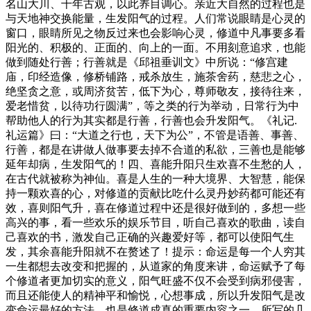
名山大川、千年古观，以此养目调心。亲近大自然的过程也是
与天地神交换能量，生发阳气的过程。人们常说眼睛是心灵的
窗口，眼睛所见之物反过来也会影响心灵，修道中凡事要多看
阳光的、积极的、正面的、向上的一面。不用刻意追求，也能
做到随处行善；行善就是《邱祖垂训文》中所说：“修宫建
庙，印经造像，修桥铺路，戒杀放生，施茶舍药，慈悲之心，
绝坚贪之意，或周济贫苦，低下为心，尊师敬友，接待往来，
爱老惜贫，以待功行圆满”，等之类的行为举动，日常行为中
帮助他人的行为其实都是行善，行善也会升发阳气。《礼记.
礼运篇》曰：“大道之行也，天下为公”，不管是语善、事善、
行善，都是在讲做人做事要去掉不合道的私欲，三善也是能够
延年却病，生发阳气的！四、喜能升阳只生欢喜不生愁的人，
在古代就被称为神仙。喜是人生的一种大境界、大智慧，能保
持一颗欢喜的心，对修道的贡献比吃什么灵丹妙药都可能还有
效，喜则阳气升，喜在修道过程中还是很好做到的，多想一些
高兴的事，看一些欢乐的娱乐节目，听自己喜欢的歌曲，读自
己喜欢的书，激发自己正确的兴趣爱好等，都可以使阳气生
发，其余喜能升阳就不在赘述了！提示：命运是每一个人穷其
一生都想去改变和把握的，从道家的角度来讲，命运赋予了每
个修道者更加切实的意义，阳气旺盛不仅不会受到病邪侵害，
而且还能使人的精神平和愉悦，心想事成，所以升发阳气是改
变命运最好的方法，也是修道成真的重要内容之一，所写的几