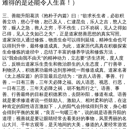
难得的是还能令人生喜！）
三、善能升阳葛洪《抱朴子内篇》曰：“欲求长生者，必欲积
善立功，慈心于物，恕己及人，仁逮昆虫，乐人之吉，愍人之
苦，赈人之急，救人之穷，手不伤生，口不劝祸，见人之得如
己得，见人之失如己之失”，正是道家慈善思想的真实写照。
道家深信人通过修炼，物质生命可以得到延续，精神生命也可
以得到升华，最终修道成真。为此，道家历代高真在积极探索
生命修炼的途径中，总结了丰富的修养学说和修炼方法，
以“我命由我不由天”的精神动力，立志要“济生济死，度人度
己，反映出道家乐生贵生和救治群生的人生态度，广行善举，
利物济人，积德累功最终达到形神统一而修道成真。道家名著
《太上感应篇》的宗旨最后总结为：“故吉人语善、事善、行
善，一日有三善，三年天必降之福。凶人语恶、视恶、行恶，
一日有三恶，三年天必降之祸，胡不勉而行之”。语善、事
善、行善最终的目标是积德累功，去阴补阳，修道有成。语善
就是要求修道者说一些鼓励人、激励人、相对柔和的话，在这
种肯定的阳性语言激励下，人的阳气会持续得到升发，身心都
会得到平衡的发展，“良言一句暖三冬”，说的就是语善升阳的
道理；视善就是要让眼睛经常去看美好的事物，风景秀丽的名
山大川、千年古观等，是天地间的大美，修道的人要经常游览