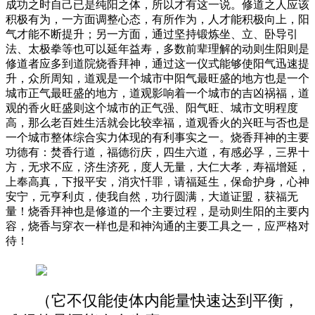
成功之时自己已是纯阳之体，所以才有这一说。修道之人应该
积极有为，一方面调整心态，有所作为，人才能积极向上，阳
气才能不断提升；另一方面，通过坚持锻炼坐、立、卧导引
法、太极拳等也可以延年益寿，多数前辈理解的动则生阳则是
修道者应多到道院烧香拜神，通过这一仪式能够使阳气迅速提
升，众所周知，道观是一个城市中阳气最旺盛的地方也是一个
城市正气最旺盛的地方，道观影响着一个城市的吉凶祸福，道
观的香火旺盛则这个城市的正气强、阳气旺、城市文明程度
高，那么老百姓生活就会比较幸福，道观香火的兴旺与否也是
一个城市整体综合实力体现的有利事实之一。烧香拜神的主要
功德有：焚香行道，福德衍庆，四生六道，有感必孚，三界十
方，无求不应，济生济死，度人无量，大仁大孝，寿福增延，
上奉高真，下报平安，消灾忏罪，请福延生，保命护身，心神
安宁，元亨利贞，使我自然，功行圆满，大道证盟，获福无
量！烧香拜神也是修道的一个主要过程，是动则生阳的主要内
容，烧香与穿衣一样也是和神沟通的主要工具之一，应严格对
待！
（它不仅能使体内能量快速达到平衡，