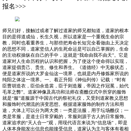
报名>>>
师兄们好，接触过或者了解过道家的师兄都知道，道家的根本
目的是得道成仙，长生久视，所以道家是一个重视生命的宗
教，同时也看重养生，与那些把寿命长短完全看做由上天决定
的思想不同，道家坚信人的生死命运是可以自己掌握的，生命
的主动权操纵在自己的手中，这就是“我命由我不由天”。它是
道家对人生命历程的认识和把握，为了使这个使命得以实现，
道家提倡贵己、贵生、修生和养生。《道德经》中无极状态，
便是道家所说的大罗金仙这一境界，也就是内丹修炼家所说的
纯阳之体这一境界。一、着正升阳《神仙列传》记载：“时有
臣曹胡造衣，臣伯余造裳，臣于则造履，帝因之作冠冕，始代
毛革之弊”。道家神像及高功和法师在斋醮仪式中所穿的服饰
就是“服”道服源于中国古代的祭祀礼仪，又受到道家教义思想
和服饰时代潮流的演变思想。根据道家服饰的制作方法和用
途，大体上可以分为两大类：一类是法服，用于坛场醮仪；一
类是常服，是道士日常穿戴的，常服则源于古人的日常服饰。
道家追求的“天人合一”观，用现代语言来说为“信息场”，即是
人体本身能发出信息也能接受信息，道家认为主与客体有着相