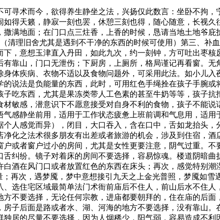
不可寻术而今，欲得养生静坐之法，兴扬仅此数言：坐卧不拘，
闹如得天籁，静寂一刻也罢，休憩三刻也得，随心随意，长视久
撒，撒满地面；在门口点三炷香，上香的时候，恳请当地土地爷庇
。（清理旧舍尤其是遇到不干净的东西的时候可使用）第三、补
而下，意想玉津直入丹田，如此九次，约一刻钟，方可吐出枣核
后有靠山，门口无泄伤；下厨房，上厕所，格局谨记再看窗。无
除身体疾病、衣物不适以及食物问题外，可采用此法。如小儿入
学的说法是负能量的东西，此时，可用红色手绳拴在孩子手腕或
孩子吃东西，尤其是果冻类带人工色素的甚至牛奶等等，孩子抗
食材敏感，潜意识下不愿意接受对自身不利的食物，孩子不能说
悟气感静坐前用，适用于工作状态疲惫上班前调和气息用，适用
据个人感觉而异），闭目，大口吞入，含在口中，舌如龙抬头，
店净化之法术很多朋友有出差或者旅游的机会，涉及到住宿，酒
窗户或者窗户过小的房间，尤其是女性更要注意，阴气过重。不
口舌纠纷。镜子对着床的房间不要选择，容易惊魂。楼道阴暗曲
许白酒在风门口或者放置红色的东西在床头；再次，感觉特别潮
能量；再次，遇梦魇，梦中意想接引九天之上金光普照，梦魇如雪
八、选住宅区域最简单法门术衙前庙后不住人，前山后水不住人
地方不要选择，无论任何宗教，进庙都要朝拜的，住在庙的后面
，房子后面是路或者水、湖、河海的地方不要选择，没有靠山。
群独居的尽量不要选择，因为人烟稀少，阳气弱，容易造成不利