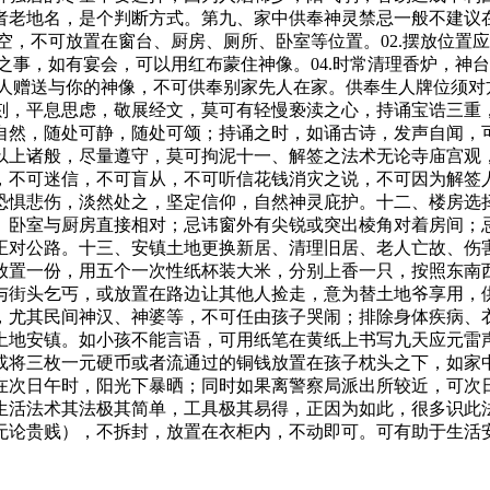
者老地名，是个判断方式。第九、家中供奉神灵禁忌一般不建议
可空，不可放置在窗台、厨房、厕所、卧室等位置。02.摆放位
晦之事，如有宴会，可以用红布蒙住神像。04.时常清理香炉，
生人赠送与你的神像，不可供奉别家先人在家。供奉生人牌位须
刻，平息思虑，敬展经文，莫可有轻慢亵渎之心，持诵宝诰三重
自然，随处可静，随处可颂；持诵之时，如诵古诗，发声自闻，
以上诸般，尽量遵守，莫可拘泥十一、解签之法术无论寺庙宫观
，不可迷信，不可盲从，不可听信花钱消灾之说，不可因为解签
恐惧悲伤，淡然处之，坚定信仰，自然神灵庇护。十二、楼房选
、卧室与厨房直接相对；忌讳窗外有尖锐或突出棱角对着房间；
正对公路。十三、安镇土地更换新居、清理旧居、老人亡故、伤
放置一份，用五个一次性纸杯装大米，分别上香一只，按照东南
与街头乞丐，或放置在路边让其他人捡走，意为替土地爷享用，
，尤其民间神汉、神婆等，不可任由孩子哭闹；排除身体疾病、
土地安镇。如小孩不能言语，可用纸笔在黄纸上书写九天应元雷
或将三枚一元硬币或者流通过的铜钱放置在孩子枕头之下，如家
在次日午时，阳光下暴晒；同时如果离警察局派出所较近，可次
生活法术其法极其简单，工具极其易得，正因为如此，很多识此
无论贵贱），不拆封，放置在衣柜内，不动即可。可有助于生活