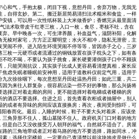
宁心和气，手抱太极，闭目下视，意想丹田，舍弃万物，无我无
往，自得玄妙。第二、搬迁新居简易清扫法术糯米和食盐，一样
护安镇，可以用一次性纸杯装上大米做香炉；香燃完从最里面清
血气法术取带皮干红枣三枚，入口一枚，食尽，枣核不吐，含在
废弃。早中晚各一次，可生津养颜，补血益气，滋阴补阳，化解
角无棱对家宅，方方正正耀明堂；水火不相冲，隐私无泄密，主
夜哭闹不停、进入陌生环境哭闹不停等等，皆因赤子之心，三岁
将三枚一元硬币或者流通过的铜钱放置在孩子枕头之下，如有条
拒不吃不喝，不要认为孩子挑食，家长硬要灌倒孩子口中不顾孩
话，只能哭闹抗议，其实孩子比成人更容易看清楚真相，家长应
于焦虑失眠者睡眠前安神用，适用于道教科仪前定气用，适用于
分九次徐徐咽下，每次意想至丹田处温热丹田；如此三重，共二
店因为来往人群复杂，很容易沾染一些不好的事物，那么兴扬将
要选择正对着走廊的房间，更不能选择对着电梯或者楼梯的房
折的酒店不要选择。住进之后，首先查看衣柜或者抽屉中，别人
湿的或者有异味的房间应该直接换房；再次，夜间受到惊吓，可
遇阳春而化。最后，入睡的时候，鞋子不要大头对着床，应该坐
，三角异形不住人，孤山墓陵不住人。政府机关门口对着的地方
，但是自己又没收接受万人朝拜的福气，自然就不适合了。房屋
在路的三角地带或者正对着马路的地方不要选择，路如同水，冲
因素；选择住宅楼前，一定要自己查清楚以前这块地皮是做什么