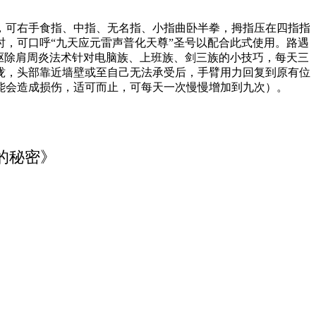
，可右手食指、中指、无名指、小指曲卧半拳，拇指压在四指指
，可口呼“九天应元雷声普化天尊”圣号以配合此式使用。路遇
、驱除肩周炎法术针对电脑族、上班族、剑三族的小技巧，每天三
拢，头部靠近墙壁或至自己无法承受后，手臂用力回复到原有位
能会造成损伤，适可而止，可每天一次慢慢增加到九次）。
的秘密》