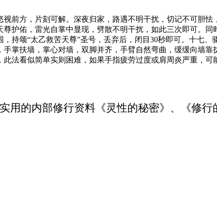
怒视前方，片刻可解。深夜归家，路遇不明干扰，切记不可胆怯
天尊护佑，雷光自掌中显现，劈散不明干扰，如此三次即可。同时
，持颂“太乙救苦天尊”圣号，丢弃后，闭目30秒即可。十七
，手掌扶墙，掌心对墙，双脚并齐，手臂自然弯曲，缓缓向墙靠
，此法看似简单实则困难，如果手指疲劳过度或肩周炎严重，可
实用的内部修行资料《灵性的秘密》、《修行