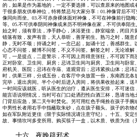
的，如果是作为墓地的，一定不要选择，可以查原来的地图或
于很多朋友供奉神位，特将禁忌与大家分享：01.神像背后不
像同向而坐。03.不可赤身裸体面对神像，不可在神像前行隐
等。05.不可供奉阴间神像或来历不明神像在家，不可供奉陌
始之时，须有章法，净手静心，沐浴更佳，静室端坐，闭目片
错落有致，发声有音，天人恭听，善芽初生。熟习之时，随意
静，无时不颂；持诵之时，一念已起，如诵十过，善感群生。
心态不问签，赌博不问签，不义不问签。解签之时，无论谁解
可，一是提点，二是警示，不可因上而得意张狂，不可因下而
正对卧室、卫生间、厨房；忌讳卫生间与厨房、卫生间与卧室
府机关、医院；忌讳在寺庙、道观背后；忌讳紧挨山体；忌讳
时，供果三样，分成五份，在客厅中央放置一份，东南西北各
完毕，退出房间。半个小时后进入房间，将供果收拾起来，送
一时间应该就医，听从医生的治疗，遵从医生安排，不可迷信
能言语说明情况，当时可在门口处洒烈性白酒三杯，恳请当地
门背后应急，第二天午时焚化。另可用红色手绳拴在孩子手腕
中男性长者用右手中指蘸取朱砂，点在孩子额头。孩子的衣物
如在军队附近更佳（限于实际情况请注意守纪）。十五、安定
故、事情坎坷多变所用。购买筷子一盒，以木质、铁质为佳（
十六、夜晚辟邪术