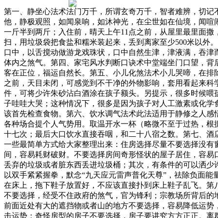
第一、静坐心法术法门万千，所谓玄奇万千，智者难辨，切记
他，静极观照，如闻泉响，如沐神光，在尘世如在仙境，闻喧
一斤半到两斤；入住前，晴天上午11点之前，从屋里最里面
扫，用垃圾袋把食盐和糯米装起来，丢到离家至少500米以外
口中，以舌搅动做游龙戏珠状，口中自然生津，津液满，吞津
体内之煞气。第四、家宅风水判断口诀术中堂端坐门口望，背
客在正位，福运自然长。第五、小儿化煞法术小儿哭啼，在排
之前，天目未闭，可感觉到不干净的外物影响，套用看起来科
件，可将少许朱砂沾白酒涂在孩子额头。另提示，很多时候喂
子哇哇大哭；这种情况下，很多是因为孩子对人工激素或化学
该首先检查食物。第六、饮水调气法术此法适用于静修之人感
各种场合提个人气势用。取温开水一杯（略微不至于过热，根
十七次；最后大口饮水直接吞咽，和二十八宿之数。第七、酒
一些最简单方式给大家整理出来：住房选择尽量不要选择没有
间，容易耗财破财。不要选择房间奇形怪状的屋子居住，容易
丢弃的垃圾或者脏东西丢进垃圾桶；其次，有条件的可以洒少
以双手紧紧握拳，默念“九天应元雷声普化天尊”，祛除负面
在床上，拖下鞋子放置好，不应该直接扑到床上鞋子乱飞。第
不要选择，经受不住政府的煞气，官为锋利；宗教场所背后的
前面近处有大的遮挡物或者山的地方不要选择，容易降低运势
击运势；奇怪房型的房子不要选择，房子要讲究方方正正。离