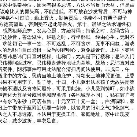
在家中供奉神位，因为有很多忌讳，方法不当反而无益，但是由
置应该略比人的额头高，不能过低。不可放在沙发背后，不可与神
神台神龛不可过脏，勤上香火，勤换贡品，供奉不可有栗子梨子
对方德高望重，否则受不起此等香火。第十、诵经之法术诵经初
，感恩祖师庇护，发其心愿，方始持诵；持诵之时，如诵古诗，
可达妙音，善念滋生。烂熟之时，行坐卧眠，经由心生，无时不
，求签切记一事一签，不可迷乱，不可贪求，无事不问签，游戏
人的恐吓而自己恐惧，应当明智明心，避免被讹诈。上中下签均
择忌讳忌讳门口直对楼梯、电梯门，尤其是下行楼梯；忌讳入门
忌讳楼间距过窄。忌讳楼盘选择地址为墓地、战场；忌讳直对政
害案件、阴邪事件可用此法配合清扫房间法使用。非戊日，午
西北中的方位，恳请当地土地庇护，持颂安土地神咒更佳。上香
供果不可用李子、梨子等。十四、小儿驱邪法术孩子无故哭闹第
衣物不适以及食物问题外，可采用此法。小儿受到惊吓，如小孩
声普化天尊圣号或当地城隍名讳（各地城隍不同），贴在窗户与
中有水飞朱砂（药店有售，十元至五十元一盒），白酒调和，家
日上午带孩子至附近玩耍一刻钟，以警局的阳刚之气冲化煞气，
法之人不愿透露。本法用于更换工作、家庭地址、家中出现变
安定，减少波折，丰衣足食。