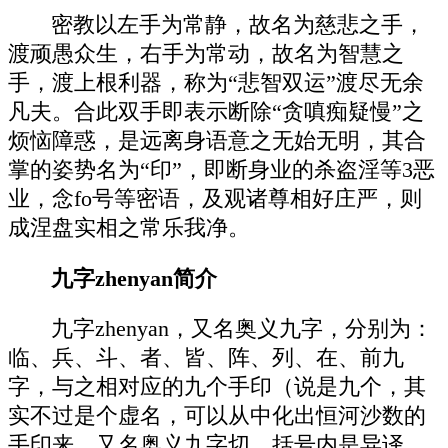
密教以左手为常静，故名为慈悲之手，
渡顽愚众生，右手为常动，故名为智慧之
手，渡上根利器，称为“悲智双运”渡尽无余
凡夫。合此双手即表示断除“贪嗔痴疑慢”之
烦恼障惑，是远离身语意之无始无明，其合
掌的姿势名为“印”，即断身业的杀盗淫等3恶
业，念fo号等密语，及观诸尊相好庄严，则
成涅盘实相之常乐我净。
九字zhenyan简介
九字zhenyan，又名奥义九字，分别为：
临、兵、斗、者、皆、阵、列、在、前九
字，与之相对应的九个手印（说是九个，其
实不过是个虚名，可以从中化出恒河沙数的
手印来，又名奥义九字切，括号内是异译