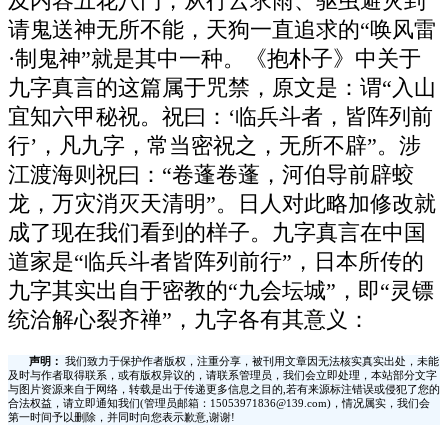
及内容五花八门，从行云求雨、驱虫避灾到
请鬼送神无所不能，天狗一直追求的“唤风雷
·制鬼神”就是其中一种。《抱朴子》中关于
九字真言的这篇属于咒禁，原文是：谓“入山
宜知六甲秘祝。祝曰：‘临兵斗者，皆阵列前
行’，凡九字，常当密祝之，无所不辟”。涉
江渡海则祝曰：“卷蓬卷蓬，河伯导前辟蛟
龙，万灾消灭天清明”。日人对此略加修改就
成了现在我们看到的样子。九字真言在中国
道家是“临兵斗者皆阵列前行”，日本所传的
九字其实出自于密教的“九会坛城”，即“灵镖
统洽解心裂齐禅”，九字各有其意义：
声明：
我们致力于保护作者版权，注重分享，被刊用文章因无法核实真实出处，未能
及时与作者取得联系，或有版权异议的，请联系管理员，我们会立即处理，本站部分文字
与图片资源来自于网络，转载是出于传递更多信息之目的,若有来源标注错误或侵犯了您的
合法权益，请立即通知我们(管理员邮箱：15053971836@139.com)，情况属实，我们会
第一时间予以删除，并同时向您表示歉意,谢谢!