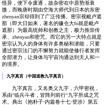
怪异，便下令废逐，故杂密在中原势渐衰
微，而晚唐时期由空海大师代到日本的东密
zhenyan宗却得到了广泛传播。密宗视毗卢遮
那（即大日如来，著名的镰仓大fo就是毗卢
遮那）为最高统帅和创教之主，极力推崇传
承、zhenyan和密咒。而它的另一大特点就是
密宗认为人的身体有许多奥秘和潜能，只要
通过密宗法门的不懈努力就能使修行者发挥
全部潜力，让身体与宇宙沟通达到天人和一
的境界。
九字真言（中国道教九字真言）
九字真言，又名奥义九字，六甲密祝，
系由"临兵斗者，皆阵列前行"九字所成之咒
术。典出《抱朴子·内篇卷十七·登涉》第五