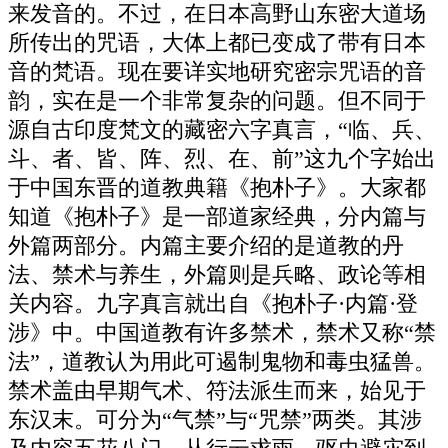
来发音的。不过，在日本高野山东密大道场
所传出的咒语，大体上都已变成了带有日本
音的梵语。现在要详实地研究密宗咒语的音
韵，实在是一个非常复杂的问题。但不同于
源自古印度梵文的藏密六字真言，“临、兵、
斗、者、皆、阵、烈、在、前”这九个字始出
于中国东晋的道教典籍《抱朴子》。大家都
知道《抱朴子》是一部道家经典，分内篇与
外篇两部分。内篇主要介绍的是道教的丹
法、禁术与养生，外篇则是兵略、政论等相
关内容。九字真言就出自《抱朴子·内篇·登
涉》中。中国道教有许多禁术，禁术又称“禁
法”，道教认为用此可遏制鬼物和毒虫猛兽。
禁术盖由早期气术、符法派生而来，始见于
东汉末。可分为“气禁”与“咒禁”两类。其涉