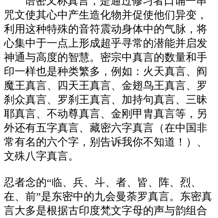
语密又称真言，是通过修习者口诵一串
咒文使其心中产生造化物并促使他们异变，
利用这种特殊的音符震动身体中的气脉，将
心集中于一点上形成超乎寻常的潜能并启发
神通与高度的智慧。密宗中真言的数量和手
印一样也是种类繁多，例如：火天真言、阎
魔王真言、四天王真言、金翅鸟王真言、罗
刹众真言、罗刹王真言、加持句真言、三昧
耶真言、不动尊真言、金刚甲胄真言等，另
外还有五字真言、藏密六字真言（在中国非
常有名的六个字，别告诉我你不知道！）、
文殊八字真言。
忍者念的“临、兵、斗、者、皆、阵、烈、
在、前”是东密中的九会曼荼罗真言。东密真
言大多是根据古印度梵文字母的声与韵组合