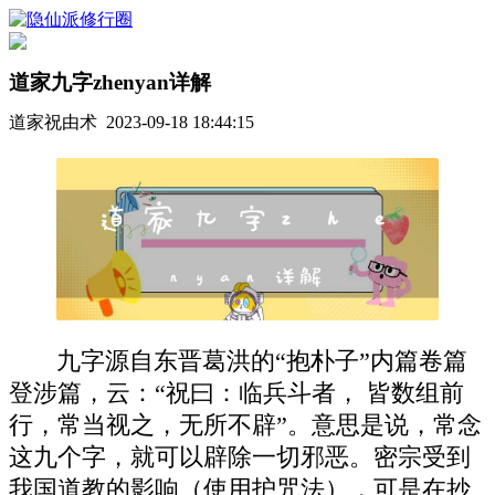
道家九字zhenyan详解
道家祝由术 2023-09-18 18:44:15
九字源自东晋葛洪的“抱朴子”内篇卷篇
登涉篇，云：“祝曰：临兵斗者， 皆数组前
行，常当视之，无所不辟”。意思是说，常念
这九个字，就可以辟除一切邪恶。密宗受到
我国道教的影响（使用护咒法），可是在抄