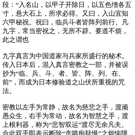
段：“入名山，以甲子开除日，以五色缯各五
寸，悬大石上，所求必得。又曰，入山宜知
六甲秘祝。祝曰，临兵斗者皆阵列前行。凡
九字，常当密祝之，无所不辟。要道不烦，
此之谓也
九字真言为中国道家与兵家所盛行的秘术。
传入日本后，混入真言密教之一部，并被误
抄为“临、兵、斗、者、皆、阵、列、在、
前”，而成为日本修验道之山伏所重视的咒
法。
密教以左手为常静，故名为慈悲之手，渡顽
愚众生，右手为常动，故名为智慧之手，渡
上根利器，称为“悲智双运”渡尽无余凡夫。
合此双手即表示断除“贪嗔痴疑慢”之烦恼障