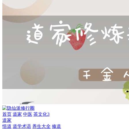
首页
道家
中医
茶文化3
道家
悟道
道学术语
养生大全
修道