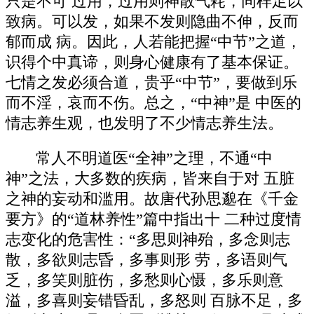
只是不可 过用，过用则神散气耗，同样足以
致病。可以发，如果不发则隐曲不伸，反而
郁而成 病。因此，人若能把握“中节”之道，
识得个中真谛，则身心健康有了基本保证。
七情之发必须合道，贵乎“中节”，要做到乐
而不淫，哀而不伤。总之，“中神”是 中医的
情志养生观，也发明了不少情志养生法。
常人不明道医“全神”之理，不通“中
神”之法，大多数的疾病，皆来自于对 五脏
之神的妄动和滥用。故唐代孙思邈在《千金
要方》的“道林养性”篇中指出十 二种过度情
志变化的危害性：“多思则神殆，多念则志
散，多欲则志昏，多事则形 劳，多语则气
乏，多笑则脏伤，多愁则心慑，多乐则意
溢，多喜则妄错昏乱，多怒则 百脉不足，多