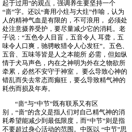
起于过用”的观点，强调养生要坚持一个
“啬”字。还以“膏用小炷与大炷”作喻，认为
人的精神气血是有限的，不可浪用， 必须处
处注意摄养受护，要尽量减少它的消耗。老
子说：“五色令人目盲，五音令人 耳聋，五
味令人口爽，驰骋畋猎令人心发狂”。五色、
五音、五味等皆是人之本能所 必需，但如纵
情于犬马声色，内在之神明为外在之物欲所
牵累，必然不安守于神室， 要么导致心神的
错乱而失去常态而癫狂，要么导致精气神的
耗伤而损及年寿。
“啬”与“中节”既有联系又有区
别，“啬”的含义是指人们对自己精气神的消
耗希望能减少到最低限度，而“中节”则是指
不要超过身心活动的范围。中医以 “中节”思