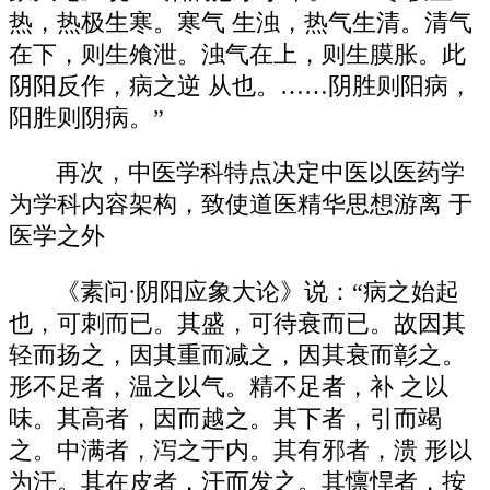
热，热极生寒。寒气 生浊，热气生清。清气
在下，则生飧泄。浊气在上，则生膜胀。此
阴阳反作，病之逆 从也。……阴胜则阳病，
阳胜则阴病。”
再次，中医学科特点决定中医以医药学
为学科内容架构，致使道医精华思想游离 于
医学之外
《素问·阴阳应象大论》说：“病之始起
也，可刺而已。其盛，可待衰而已。故 因其
轻而扬之，因其重而减之，因其衰而彰之。
形不足者，温之以气。精不足者，补 之以
味。其高者，因而越之。其下者，引而竭
之。中满者，泻之于内。其有邪者，溃 形以
为汗。其在皮者，汗而发之。其懔悍者，按