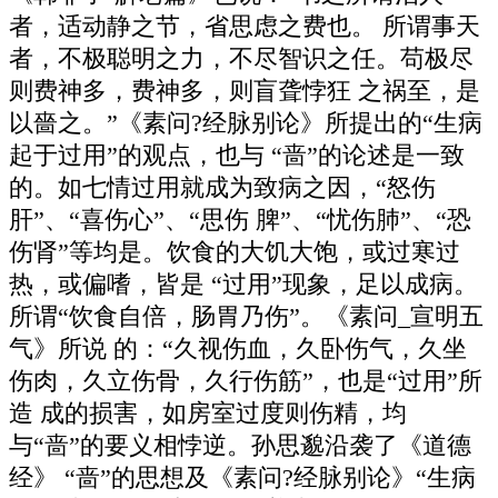
者，适动静之节，省思虑之费也。 所谓事天
者，不极聪明之力，不尽智识之任。苟极尽
则费神多，费神多，则盲聋悖狂 之祸至，是
以嗇之。”《素问?经脉别论》所提出的“生病
起于过用”的观点，也与 “啬”的论述是一致
的。如七情过用就成为致病之因，“怒伤
肝”、“喜伤心”、“思伤 脾”、“忧伤肺”、“恐
伤肾”等均是。饮食的大饥大饱，或过寒过
热，或偏嗜，皆是 “过用”现象，足以成病。
所谓“饮食自倍，肠胃乃伤”。《素问_宣明五
气》所说 的：“久视伤血，久卧伤气，久坐
伤肉，久立伤骨，久行伤筋”，也是“过用”所
造 成的损害，如房室过度则伤精，均
与“啬”的要义相悖逆。孙思邈沿袭了《道德
经》 “啬”的思想及《素问?经脉别论》“生病