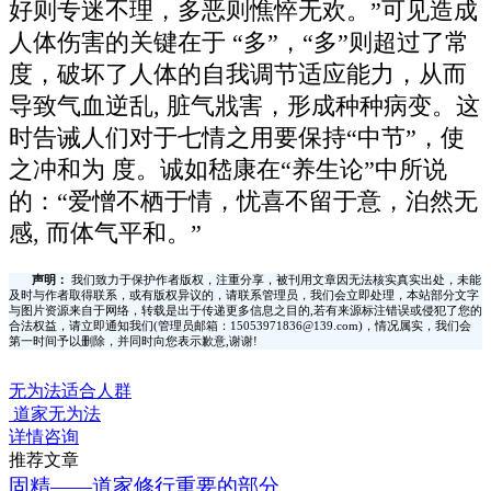
好则专迷不理，多恶则憔悴无欢。”可见造成
人体伤害的关键在于 “多”，“多”则超过了常
度，破坏了人体的自我调节适应能力，从而
导致气血逆乱, 脏气戕害，形成种种病变。这
时告诫人们对于七情之用要保持“中节”，使
之冲和为 度。诚如嵇康在“养生论”中所说
的：“爱憎不栖于情，忧喜不留于意，泊然无
感, 而体气平和。”
声明：
我们致力于保护作者版权，注重分享，被刊用文章因无法核实真实出处，未能
及时与作者取得联系，或有版权异议的，请联系管理员，我们会立即处理，本站部分文字
与图片资源来自于网络，转载是出于传递更多信息之目的,若有来源标注错误或侵犯了您的
合法权益，请立即通知我们(管理员邮箱：15053971836@139.com)，情况属实，我们会
第一时间予以删除，并同时向您表示歉意,谢谢!
无为法适合人群
道家无为法
详情咨询
推荐文章
固精——道家修行重要的部分