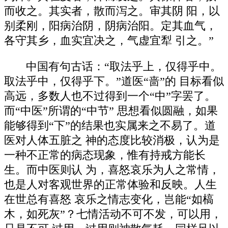
而收之。其实者，散而泻之。审其阴 阳，以
别柔刚，阳病治阴，阴病治阳。定其血气，
各守其乡，血实宜决之，气虚宜犁 引之。”
中国有句古话：“取法乎上，仅得乎中。
取法乎中，仅得乎下。”道医“啬”的 目标看似
高远，多数人也不过得到一个“中”字罢了。
而“中医”所谓的“中节” 思想看似圆融，如果
能够得到“下”的结果也实属来之不易了。道
医对人体五脏之 神的态度比较消极，认为是
一种不正常的病态现象，惟有持戒方能长
生。而中医则认 为，喜怒哀乐为人之常情，
也是人对客观世界的正常体验和反映。人生
在世总有喜怒 哀乐之情志变化，岂能“如槁
木，如死灰”？七情活动不可不发，可以用，