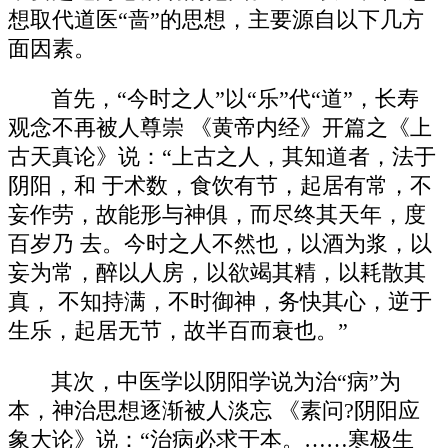
想取代道医“啬”的思想，主要源自以下几方
面因素。
首先，“今时之人”以“乐”代“道”，长寿
观念不再被人尊崇 《黄帝内经》开篇之《上
古天真论》说：“上古之人，其知道者，法于
阴阳，和 于术数，食饮有节，起居有常，不
妄作劳，故能形与神俱，而尽终其天年，度
百岁乃 去。今时之人不然也，以酒为浆，以
妄为常，醉以人房，以欲竭其精，以耗散其
真， 不知持满，不时御神，务快其心，逆于
生乐，起居无节，故半百而衰也。”
其次，中医学以阴阳学说为治“病”为
本，神治思想逐渐被人淡忘 《素问?阴阳应
象大论》说：“治病必求于本。……寒极生