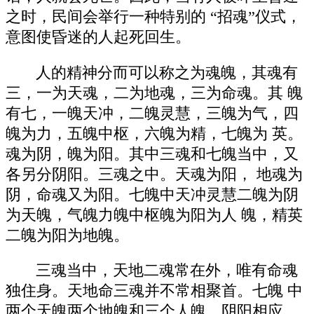
之时，民间会举行一种特别的 “招魂”仪式，
意图使昏迷的人起死回生。
人的精神分而可以称之为魂魄，其魂有
三，一为天魂，二为地魂，三为命魂。其 魄
有七，一魄天冲，二魄灵慧，三魄为气，四
魄为力，五魄中枢，六魄为精，七魄为 英。
魂为阴，魄为阳。其中三魂和七魄当中，又
各另分阴阳。三魂之中。天魂为阳， 地魂为
阴，命魂又为阳。七魄中天冲灵慧二魄为阴
为天魄，气魄力魄中枢魄为阳为人 魄，精英
二魄为阳为地魄。
三魂当中，天地二魂常在外，唯有命魂
独住身。天地命三魂并不常相聚首。七魄 中
两个天魄两个地魄和三个人魄，阴阳相应，