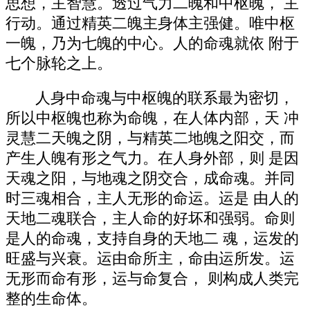
思想，主智慧。透过气力二魄和中枢魄， 主
行动。通过精英二魄主身体主强健。唯中枢
一魄，乃为七魄的中心。人的命魂就依 附于
七个脉轮之上。
人身中命魂与中枢魄的联系最为密切，
所以中枢魄也称为命魄，在人体内部，天 冲
灵慧二天魄之阴，与精英二地魄之阳交，而
产生人魄有形之气力。在人身外部，则 是因
天魂之阳，与地魂之阴交合，成命魂。并同
时三魂相合，主人无形的命运。运是 由人的
天地二魂联合，主人命的好坏和强弱。命则
是人的命魂，支持自身的天地二 魂，运发的
旺盛与兴衰。运由命所主，命由运所发。运
无形而命有形，运与命复合， 则构成人类完
整的生命体。