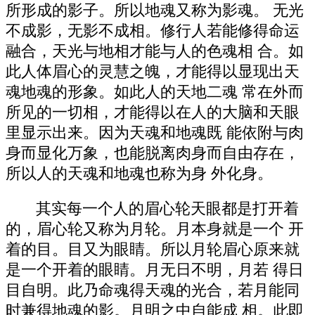
所形成的影子。所以地魂又称为影魂。 无光
不成影，无影不成相。修行人若能修得命运
融合，天光与地相才能与人的色魂相 合。如
此人体眉心的灵慧之魄，才能得以显现出天
魂地魂的形象。如此人的天地二魂 常在外而
所见的一切相，才能得以在人的大脑和天眼
里显示出来。因为天魂和地魂既 能依附与肉
身而显化万象，也能脱离肉身而自由存在，
所以人的天魂和地魂也称为身 外化身。
其实每一个人的眉心轮天眼都是打开着
的，眉心轮又称为月轮。月本身就是一个 开
着的目。目又为眼睛。所以月轮眉心原来就
是一个开着的眼睛。月无日不明，月若 得日
目自明。此乃命魂得天魂的光合，若月能同
时兼得地魂的影。月明之中自能成 相。此即