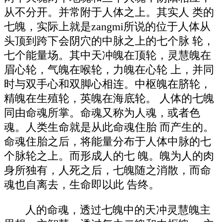
从不分开。并常附于人体之上。其实人 类的
七魄，实际上就是zangmi所说的位于人体从
头顶到跨下会阴穴的中脉之上的七个脉 轮，
七个能量场。其中天冲魄在顶轮，灵慧魄在
眉心轮，气魄在喉轮，力魄在心轮 上，并同
时与双手心和双脚心相连。中枢魄在脐轮，
精魄在生殖轮，英魄在海底轮。 人体的七魄
同由命魂所掌。命魂又称为人魂，或者色
魂。人类生命就是从此命魂住胎 而产生的。
命魂住胎之后，将能量分布于人体中脉的七
个脉轮之上。而形成人的七 魄。魄为人的肉
身所独有，人死之后，七魄随之消散，而命
魂也自离去，生命即以此 告终。
人的命魂，透过七魄中的天冲灵慧魄主