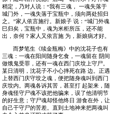
稍定，乃对人说：“我有三魂， 一魂失落于
城门外，一魂失落于宝瓶中，须向两处招归
之。”家人依言施行。新娘子 说：“城门外魂
巳归矣，宝瓶中，魂为米柜所压，还不能
出，奈何？家人又依言施 为，新娘病才好。
而梦笔生《续金瓶梅》中的沈花子也有
三魂：一魂在阳间随身乞食，一魂留在 阴间
做饿鬼受罪，还有一魂在西门庆坟上守尸。
某日清明，沈花子不小心摔死在路 边。正遇
上替西门庆守坟之魂，便把随身魂叫到西门
庆坟内。两魂各诉其苦，甚至打 起架来，随
身魂怪守尸魂不该把他骗来，误了他清明节
的好生意；守尸魂却怪他终日 游食在外，让
自己干守尸的苦差。直到土地神来把两魂叫