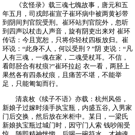
《玄怪录》载三魂七魄故事，唐元和五
年五月，司戎郎崔宣子崔环病中被两黄衫带
到阴间判官院受刑。崔环站判官院外，忽听
到四声以杖击人声音，旋有阴吏出来对 崔环
传话：今且宽恕，只将你轻杖四板放归。崔
环说：“此身不人，何以受刑？”阴 吏说：“凡
人有三魂，一魂在家，二魂受杖耳。不信，
看郎胫合有杖痕?”崔环拉起 衣一看，两胫上
果然各有四条杖痕，且痛苦不堪，不能举
足，只能匍匐而行。
清袁枚《续子不语》亦载：杭州风俗，
新娘子过嫁时须手执宝瓶，内盛五谷, 入男家
门后交换，然后放在米柜中。某日，一梁氏
新娘执宝瓶过城门时，因守门人索 钱吵闹受
惊，随即精神恍惚。后喝一碗符水，才神魂