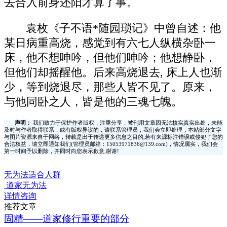
去合入前身还阳才算了事。
袁枚《子不语*随园琐记》中曾自述：他
某日病重高烧，感觉到有六七人纵横杂卧一
床，他不想呻吟，但他们呻吟；他想静卧，
但他们却摇醒他。后来高烧退去, 床上人也渐
少，等到烧退尽，那些人皆不见了。原来，
与他同卧之人，皆是他的三魂七魄。
声明：
我们致力于保护作者版权，注重分享，被刊用文章因无法核实真实出处，未能
及时与作者取得联系，或有版权异议的，请联系管理员，我们会立即处理，本站部分文字
与图片资源来自于网络，转载是出于传递更多信息之目的,若有来源标注错误或侵犯了您的
合法权益，请立即通知我们(管理员邮箱：15053971836@139.com)，情况属实，我们会
第一时间予以删除，并同时向您表示歉意,谢谢!
无为法适合人群
道家无为法
详情咨询
推荐文章
固精——道家修行重要的部分