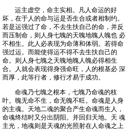
运主虚空，命主实相。凡人命运的好
坏，在于人的命与运是否生合或者相制约。
若是运强过了命，不去生扶自己的命，并反
而压制命，则人身七魄的天魄地魄人魄也 必
不相生。此人必表现为命薄和体弱。若得命
强过运。而能使得运不得不去生扶自己 的
命。则人身七魄之天魄地魄人魄必得相生
合。人就会表现得身强命旺，人的根基必 深
而厚，此等行者，修行才易于成功。
命魂乃七魄之根本，七魄乃命魂的枝
叶。魄无命不生，命无魄不旺。命魂是人身
的主魂。天地二魂的聚合产生命魂而生人，
命魂终结时又分出阴阳。并回归天地。天 魂
主光，地魂则是天魂的光照射在人命魂之上