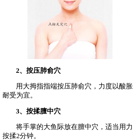
2、按压肺俞穴
用大拇指指端按压肺俞穴，力度以酸胀
耐受为宜。
3、按揉膻中穴
将手掌的大鱼际放在膻中穴，适当用力
按揉2分钟。