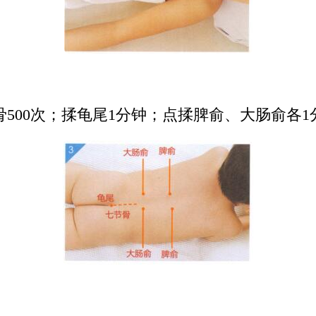
500次；揉龟尾1分钟；点揉脾俞、大肠俞各1分