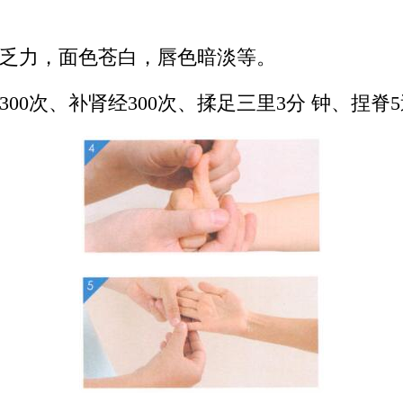
乏力，面色苍白，唇色暗淡等。
0次、补肾经300次、揉足三里3分 钟、捏脊5遍