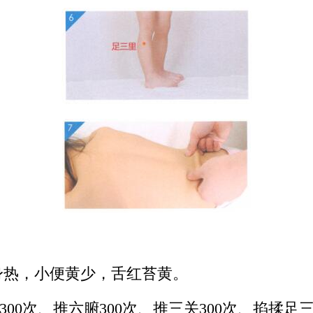
身热，小便黄少，舌红苔黄。
0次、推六腑300次、推三关300次、掐揉足