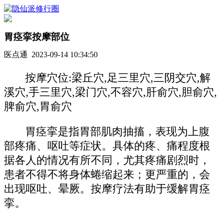
胃痉挛按摩部位
医点通 2023-09-14 10:34:50
按摩穴位:梁丘穴,足三里穴,三阴交穴,解
溪穴,手三里穴,梁门穴,不容穴,肝俞穴,胆俞穴,
脾俞穴,胃俞穴
胃痉挛是指胃部肌肉抽搐，表现为上腹
部疼痛、呕吐等症状。具体的疼、痛程度根
据各人的情况有所不同，尤其疼痛剧烈时，
患者不得不将身体蜷缩起来；更严重的，会
出现呕吐、晕厥。按摩疗法有助于缓解胃痉
挛。