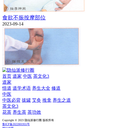
食欲不振按摩部位
2023-09-14
首页
道家
中医
茶文化3
道家
悟道
道学术语
养生大全
修道
中医
中医必背
拔罐
艾灸
推拿
养生之道
茶文化3
花茶
养生茶
茶功效
Copyright © 2023 隐仙派修行圈 版权所有
鲁ICP备2022001955号