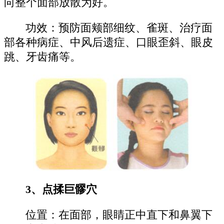
向整个面部放散为好。
功效：预防面颊部细纹、雀斑、治疗面
部各种病症、中风后遗症、口眼歪斜、眼皮
跳、牙齿痛等。
3、点揉巨髎穴
位置：在面部，眼睛正中直下和鼻翼下