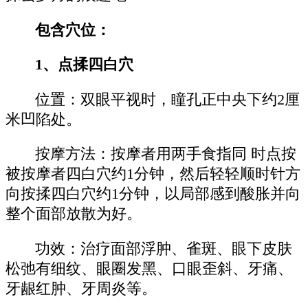
包含穴位：
1、点揉四白穴
位置：双眼平视时，瞳孔正中央下约2厘
米凹陷处。
按摩方法：按摩者用两手食指同 时点按
被按摩者四白穴约1分钟，然后轻轻顺时针方
向按揉四白穴约1分钟，以局部感到酸胀并向
整个面部放散为好。
功效：治疗面部浮肿、雀斑、眼下皮肤
松弛有细纹、眼圈发黑、口眼歪斜、牙痛、
牙龈红肿、牙周炎等。