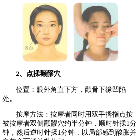
2、点揉颧髎穴
位置：眼外角直下方，颧骨下缘凹陷
处。
按摩方法：按摩者同时用双手拇指点按
被按摩者双侧颧髎穴约半分钟，顺时针揉1分
钟，然后逆时针揉1分钟，以局部感到酸胀并