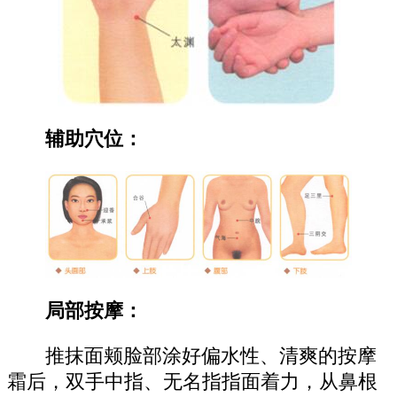
辅助穴位：
局部按摩：
推抹面颊脸部涂好偏水性、清爽的按摩
霜后，双手中指、无名指指面着力，从鼻根