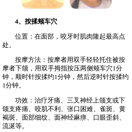
4、按揉颊车穴
位置：在面部，咬牙时肌肉隆起最高点
处。
按摩方法：按摩者用双手轻轻托住被按
摩者下颌，用双手拇指按压两侧颊车穴1分
钟，顺时针按揉约1分钟，然后逆时针按揉约
1分钟。
功效：治疗牙痛、三叉神经上颌支或下
颌支疼痛、咬肌不利、张口困难、雀斑、黄
褐斑、面部细纹、面神经麻痹、口眼歪斜、
流涎等。