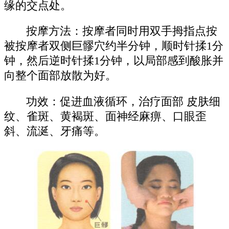
缘的交点处。
按摩方法：按摩者同时用双手拇指点按
被按摩者双侧巨髎穴约半分钟，顺时针揉1分
钟，然后逆时针揉1分钟，以局部感到酸胀并
向整个面部放散为好。
功效：促进血液循环，治疗面部 皮肤细
纹、雀斑、黄褐斑、面神经麻痹、口眼歪
斜、流涎、牙痛等。