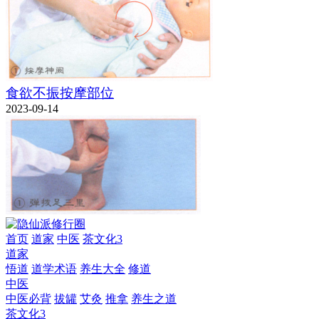
食欲不振按摩部位
2023-09-14
首页
道家
中医
茶文化3
道家
悟道
道学术语
养生大全
修道
中医
中医必背
拔罐
艾灸
推拿
养生之道
茶文化3