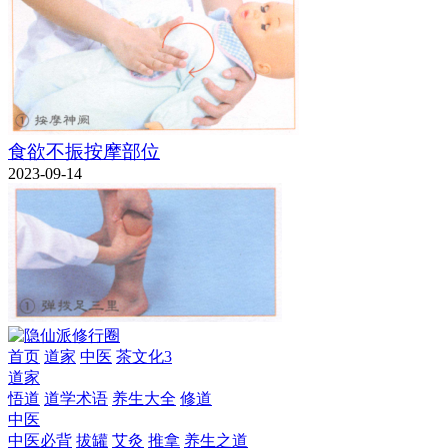
食欲不振按摩部位
2023-09-14
首页
道家
中医
茶文化3
道家
悟道
道学术语
养生大全
修道
中医
中医必背
拔罐
艾灸
推拿
养生之道