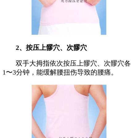
2、按压上髎穴、次髎穴
双手大拇指依次按压上髎穴、次髎穴各
1〜3分钟，能缓解腰扭伤导致的腰痛。