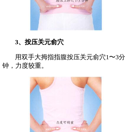
3、按压关元俞穴
用双手大拇指指腹按压关元俞穴1〜3分
钟，力度较重。