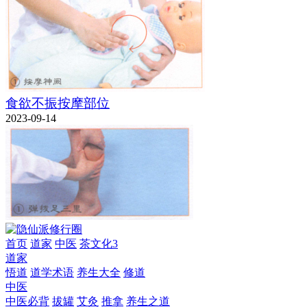
食欲不振按摩部位
2023-09-14
首页
道家
中医
茶文化3
道家
悟道
道学术语
养生大全
修道
中医
中医必背
拔罐
艾灸
推拿
养生之道