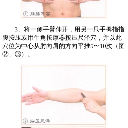
3、将一侧手臂伸开，用另一只手拇指指
腹按压或用牛角按摩器按压尺泽穴，并以此
穴位为中心从肘向肩的方向平推5〜10次（图
②、③）。