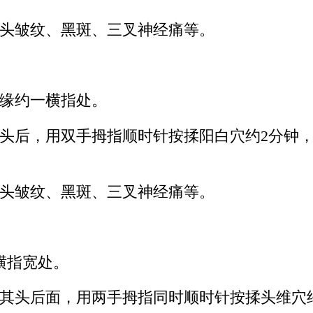
头皱纹、黑斑、三叉神经痛等。
缘约一横指处。
头后，用双手拇指顺时针按揉阳白穴约2分钟，
头皱纹、黑斑、三叉神经痛等。
横指宽处。
其头后面，用两手拇指同时顺时针按揉头维穴约