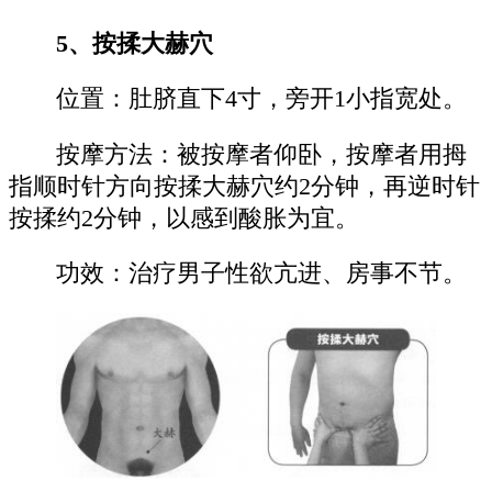
5、按揉大赫穴
位置：肚脐直下4寸，旁开1小指宽处。
按摩方法：被按摩者仰卧，按摩者用拇
指顺时针方向按揉大赫穴约2分钟，再逆时针
按揉约2分钟，以感到酸胀为宜。
功效：治疗男子性欲亢进、房事不节。