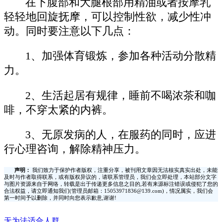
在下腹部和大腿根部用精油或者按摩乳
轻轻地回旋抚摩，可以控制性欲，减少性冲
动。同时要注意以下几点：
1、加强体育锻炼，参加各种活动分散精
力。
2、生活起居有规律，睡前不喝浓茶和咖
啡，不穿太紧的内裤。
3、无原发病的人，在服药的同时，应进
行心理咨询，解除精神压力。
声明：
我们致力于保护作者版权，注重分享，被刊用文章因无法核实真实出处，未能
及时与作者取得联系，或有版权异议的，请联系管理员，我们会立即处理，本站部分文字
与图片资源来自于网络，转载是出于传递更多信息之目的,若有来源标注错误或侵犯了您的
合法权益，请立即通知我们(管理员邮箱：15053971836@139.com)，情况属实，我们会
第一时间予以删除，并同时向您表示歉意,谢谢!
无为法适合人群