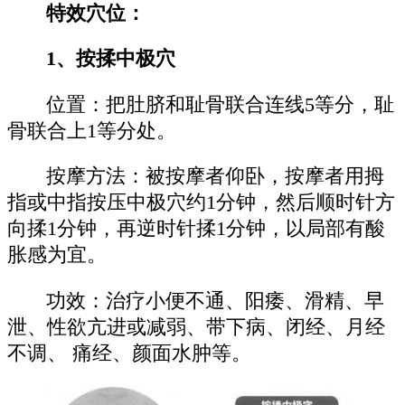
特效穴位：
1、按揉中极穴
位置：把肚脐和耻骨联合连线5等分，耻
骨联合上1等分处。
按摩方法：被按摩者仰卧，按摩者用拇
指或中指按压中极穴约1分钟，然后顺时针方
向揉1分钟，再逆时针揉1分钟，以局部有酸
胀感为宜。
功效：治疗小便不通、阳痿、滑精、早
泄、性欲亢进或减弱、带下病、闭经、月经
不调、 痛经、颜面水肿等。