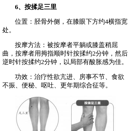
6、按揉足三里
位置：胫骨外侧，在膝眼下方约4横指宽
处。
按摩方法：被按摩者平躺或膝盖稍屈
曲，按摩者用拇指顺时针按揉约2分钟，然后
逆时针按揉约2分钟，以局部有酸胀感为佳。
功效：治疗性欲亢进、房事不节、食欲
不振、便秘、呕吐、更年期综合征等。