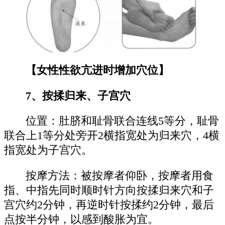
【女性性欲亢进时增加穴位】
7、按揉归来、子宫穴
位置：肚脐和耻骨联合连线5等分，耻骨
联合上1等分处旁开2横指宽处为归来穴，4横
指宽处为子宫穴。
按摩方法：被按摩者仰卧，按摩者用食
指、中指先同时顺时针方向按揉归来穴和子
宫穴约2分钟，再逆时针按揉约2分钟，最后
点按半分钟，以感到酸胀为宜。