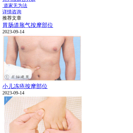
道家无为法
详情咨询
推荐文章
胃肠道胀气按摩部位
2023-09-14
小儿冻疮按摩部位
2023-09-14