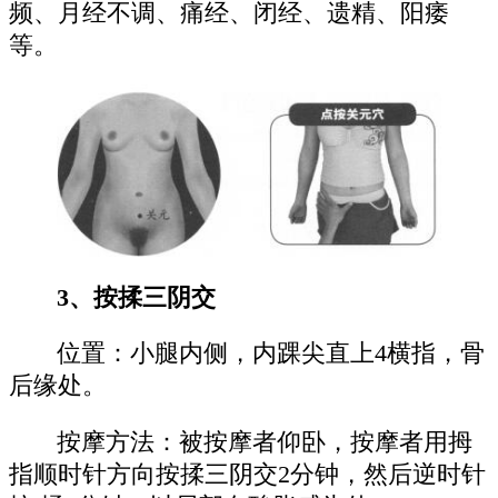
频、月经不调、痛经、闭经、遗精、阳痿
等。
3、按揉三阴交
位置：小腿内侧，内踝尖直上4横指，骨
后缘处。
按摩方法：被按摩者仰卧，按摩者用拇
指顺时针方向按揉三阴交2分钟，然后逆时针