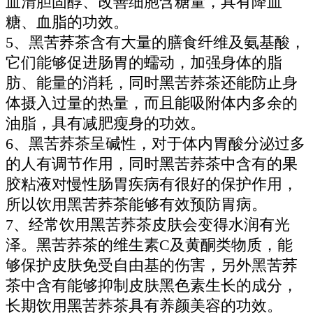
血清胆固醇、改善细胞含糖量，具有降血
糖、血脂的功效。
5、黑苦荞茶含有大量的膳食纤维及氨基酸，
它们能够促进肠胃的蠕动，加强身体的脂
肪、能量的消耗，同时黑苦荞茶还能防止身
体摄入过量的热量，而且能吸附体内多余的
油脂，具有减肥瘦身的功效。
6、黑苦荞茶呈碱性，对于体内胃酸分泌过多
的人有调节作用，同时黑苦荞茶中含有的果
胶粘液对慢性肠胃疾病有很好的保护作用，
所以饮用黑苦荞茶能够有效预防胃病。
7、经常饮用黑苦荞茶皮肤会变得水润有光
泽。黑苦荞茶的维生素C及黄酮类物质，能
够保护皮肤免受自由基的伤害，另外黑苦荞
茶中含有能够抑制皮肤黑色素生长的成分，
长期饮用黑苦荞茶具有养颜美容的功效。