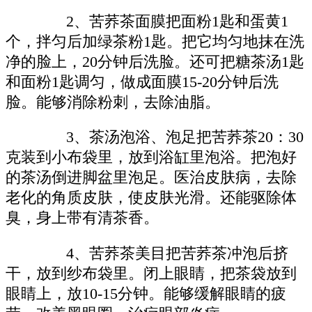
2、苦荞茶面膜把面粉1匙和蛋黄1
个，拌匀后加绿茶粉1匙。把它均匀地抹在洗
净的脸上，20分钟后洗脸。还可把糖茶汤1匙
和面粉1匙调匀，做成面膜15-20分钟后洗
脸。能够消除粉刺，去除油脂。
3、茶汤泡浴、泡足把苦荞茶20：30
克装到小布袋里，放到浴缸里泡浴。把泡好
的茶汤倒进脚盆里泡足。医治皮肤病，去除
老化的角质皮肤，使皮肤光滑。还能驱除体
臭，身上带有清茶香。
4、苦荞茶美目把苦荞茶冲泡后挤
干，放到纱布袋里。闭上眼睛，把茶袋放到
眼睛上，放10-15分钟。能够缓解眼睛的疲