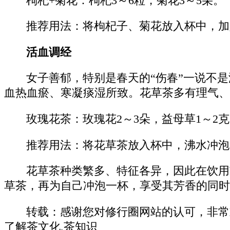
枸杞+菊花：枸杞3～6粒，菊花3～5朵。
推荐用法：将枸杞子、菊花放入杯中，加
活血调经
女子善郁，特别是春天的“伤春”一说不
血热血瘀、寒凝痰湿所致。花草茶多有理气、
玫瑰花茶：玫瑰花2～3朵，益母草1～2克
推荐用法：将花草茶放入杯中，沸水冲泡
花草茶种类繁多、特征各异，因此在饮用
草茶，再为自己冲泡一杯，享受其芳香的同时
转载：感谢您对修行圈网站的认可，非常
了解茶文化,茶知识