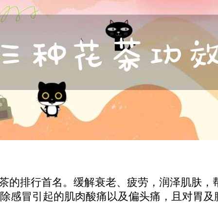
草茶的排行首名。缓解衰老、疲劳，润泽肌肤，
除感冒引起的肌肉酸痛以及偏头痛，且对胃及