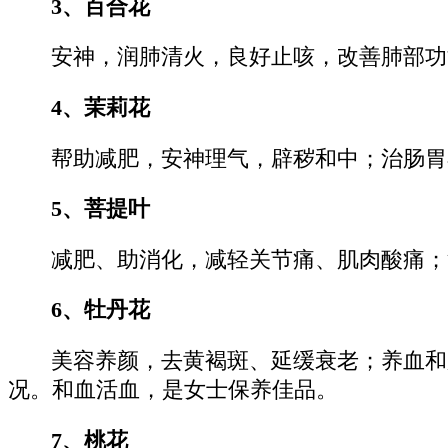
3、百合花
安神，润肺清火，良好止咳，改善肺部功
4、茉莉花
帮助减肥，安神理气，辟秽和中；治肠胃
5、菩提叶
减肥、助消化，减轻关节痛、肌肉酸痛；
6、牡丹花
美容养颜，去黄褐斑、延缓衰老；养血和
况。和血活血，是女士保养佳品。
7、桃花