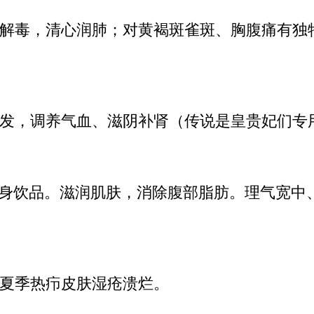
解毒，清心润肺；对黄褐斑雀斑、胸腹痛有独
发，调养气血、滋阴补肾（传说是皇贵妃们专
瘦身饮品。滋润肌肤，消除腹部脂肪。理气宽中
夏季热疖皮肤湿疮溃烂。