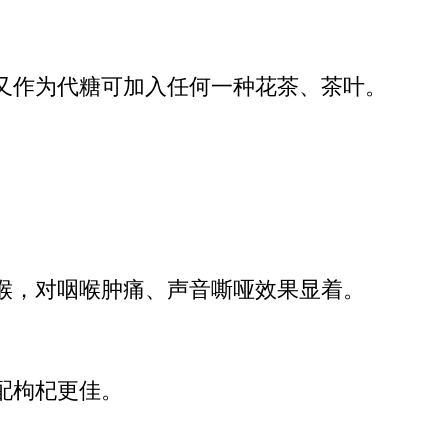
又作为代糖可加入任何一种花茶、茶叶。
喉，对咽喉肿痛、声音嘶哑效果显着。
配枸杞更佳。