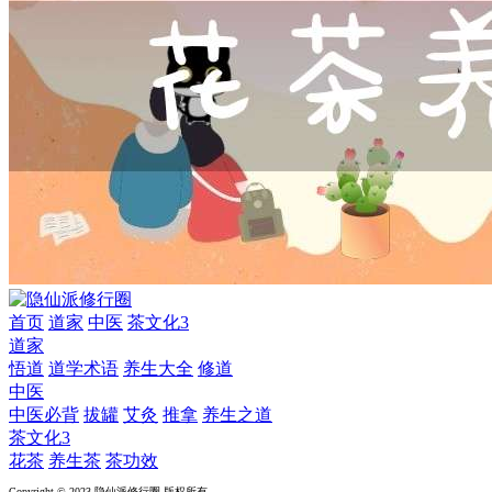
首页
道家
中医
茶文化3
道家
悟道
道学术语
养生大全
修道
中医
中医必背
拔罐
艾灸
推拿
养生之道
茶文化3
花茶
养生茶
茶功效
Copyright © 2023 隐仙派修行圈 版权所有