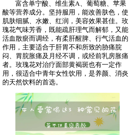
富含单宁酸、维生素A、葡萄糖、苹果
酸等营养成分。坚持服用，能改善肤色，使
肌肤细腻、水嫩、红润，美容效果甚佳。玫
瑰花气味芳香，既能疏肝理气而解郁，又能
活血散瘀而调经，有柔肝醒脾、行气活血的
作用，主要适合于肝胃不和所致的胁痛脘
闷、胃脘胀痛及月经不调，或经前乳房胀痛
者。玫瑰花对治疗面部黄褐斑也有一定作
用，很适合中青年女性饮用，是养颜、消炎
的天然饮料的首选。