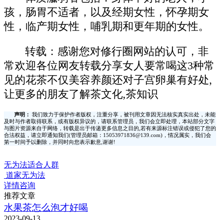
孩，肠胃不适者，以及经期女性，怀孕期女
性，临产期女性，哺乳期和更年期的女性。
转载：感谢您对修行圈网站的认可，非
常欢迎各位网友转载分享女人要常喝这3种常
见的花茶不仅美容养颜还对子宫卵巢有好处,
让更多的朋友了解茶文化,茶知识
声明：
我们致力于保护作者版权，注重分享，被刊用文章因无法核实真实出处，未能
及时与作者取得联系，或有版权异议的，请联系管理员，我们会立即处理，本站部分文字
与图片资源来自于网络，转载是出于传递更多信息之目的,若有来源标注错误或侵犯了您的
合法权益，请立即通知我们(管理员邮箱：15053971836@139.com)，情况属实，我们会
第一时间予以删除，并同时向您表示歉意,谢谢!
无为法适合人群
道家无为法
详情咨询
推荐文章
水果茶怎么泡才好喝
2023-09-13