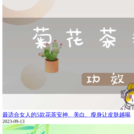
最适合女人的5款花茶安神、美白、瘦身让皮肤越喝
2023-09-13