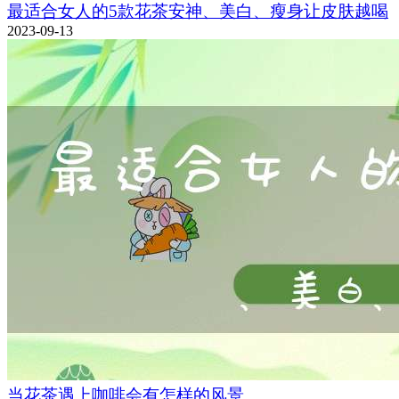
最适合女人的5款花茶安神、美白、瘦身让皮肤越喝
2023-09-13
当花茶遇上咖啡会有怎样的风景