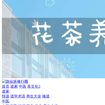
首页
道家
中医
茶文化3
道家
悟道
道学术语
养生大全
修道
中医