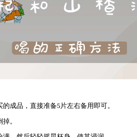
买的成品，直接准备5片左右备用即可。
倒掉。
分满，然后轻轻摇晃杯身，使其浸润。