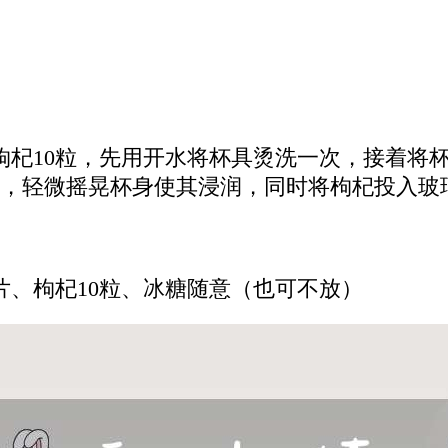
、枸杞10粒，先用开水将杯具烫洗一次，接着将
，轻微摇晃杯身使其浸润，同时将枸杞投入玻
片、枸杞10粒、冰糖随意（也可不放）