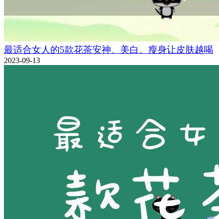
最适合女人的5款花茶安神、美白、瘦身让皮肤越喝
2023-09-13