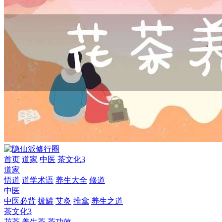
首页
道家
中医
茶文化3
道家
悟道
道学术语
养生大全
修道
中医
中医必背
拔罐
艾灸
推拿
养生之道
茶文化3
花茶
养生茶
茶功效